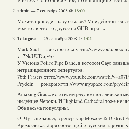
мнение. И оно ошибочное,что в принципе-нестыд
admin
— 7 сентября 2008 @
18:00
Может, приведет пару ссылок? Мне действительн
можно ли что-то другое на GHB играть.
Tokugava
— 25 сентября 2008 @
1:04
Mark Saul — электроника хттп://www.youtube.com
v=7NcUUDuj-4o
У Victoria Police Pipe Band, в котором Саул раньш
нетрадиционного репертуара.
78th Frasers хттп://www.youtube.com/watch?v=z0
Prydein — рокеры хттп://www.myspace.com/prydei
Amazing Grace, кстати, ни разу не шотландская м
индейцев Чероки. И Highland Cathedral тоже не ш
Обе весьма популярны.
О! Чуть не забыл, в репертуар Moscow & District P
Кремлевская Зоря состоящий и русских народных