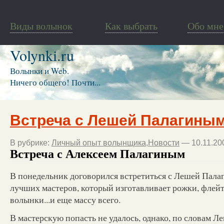
Виды волынок
Как выбрать
Обо мне
Volynki.ru
Волынки и Web.
Ничего общего! Почти...
Встреча с Лешей Палагины
В рубрике:
Личный опыт волынщика
,
Новости
— 10.11.20
Встреча с Алексеем Палагиным
В понедельник договорился встретиться с Лешей Пала
лучших мастеров, который изготавливает рожки, флейт
волынки...и еще массу всего.
В мастерскую попасть не удалось, однако, по словам Ле