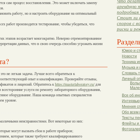
Что делать
тся сам процесс восстановления. Это может включать замену
арендную п
ов.
подробная 
ановить работу, но и настроить оборудование на оптимальный
Стоит ли 
споров с в
сех работ производится тестирование, чтобы убедиться, что
риски и ре
этих этапов возрастает многократно. Неверно отремонтированное
Раздел
ерпретации данных, что в свою очередь способно угрожать жизни
Юмор и с
Новости
та?
Техника и
Музыка и 
Словарь 
то не легкая задача. Лучше всего обратиться к
соответствующий опыт и квалификацию. Проверяйте отзывы,
Личный о
Волы
ификатов и лицензий. Обратитесь к
https://masterlaboratory.ru/
для
Мале
 всесторонние услуги по ремонту лабораторного оборудования,
менное оборудование. Наша команда опытных специалистов
Все об ин
ем уровне.
Интервью
Мнения с
Обо всем 
Тексты пе
различными неисправностями. Вот некоторые из них:
Флейты и
Фотогале
оторые могут вызвать сбои в работе приборов;
нием, которые также требуют квалифицированного