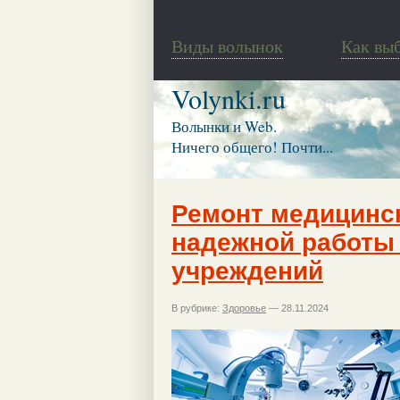
Виды волынок
Как вы
Volynki.ru
Волынки и Web.
Ничего общего! Почти...
Ремонт медицинск
надежной работы
учреждений
В рубрике:
Здоровье
— 28.11.2024