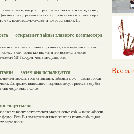
е немало людей, которые стараются заботиться о своем здоровье,
 физическими упражнениями в спортивных залах и получать при
грузку, помогающую сохранять тонус организма. Но
озга — открывает тайны главного компьютера
 связано с общим состоянием организма, а его нарушения могут
 последствиям, таким как инсульты или неврологические
контексте МРТ сосудов мозга выступает как
Вас за
тание — зачем оно используется
позволяет продлить жизнь пациента, избавить его от чувства голода
жизни. Энтерально питающиеся пациенты могут принимать еду без
 они могут жить в семье,
ия спортсмена
озволяет человеку почувствовать уверенность в себе, а также обрести
 форму. Если Вы планируете активно заняться каким-либо видом
ду: образ жизни