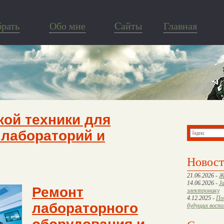
брать
Обо мне
Cайты
Главная
ой техники для
 лабораторий и
Новос
21.06.2026 -
Ж
14.06.2026 -
J
Ремонт
электронику
4.12.2025 -
По
лабораторного
будущих восп