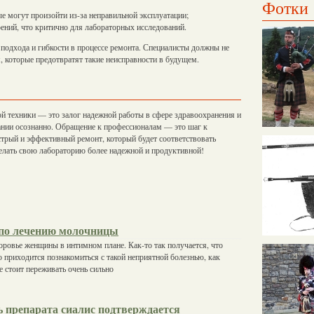
Фотки
е могут произойти из-за неправильной эксплуатации;
ений, что критично для лабораторных исследований.
 подхода и гибкости в процессе ремонта. Специалисты должны не
, которые предотвратят такие неисправности в будущем.
й техники — это залог надежной работы в сфере здравоохранения и
ании осознанно. Обращение к профессионалам — это шаг к
стрый и эффективный ремонт, который будет соответствовать
елать свою лабораторию более надежной и продуктивной!
по лечению молочницы
ровье женщины в интимном плане. Как-то так получается, что
то приходится познакомиться с такой неприятной болезнью, как
е стоит переживать очень сильно
 препарата сиалис подтверждается