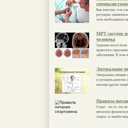
специалистами
Как известно, есть уж
регулярно заниматься
этом необходимую на
МРТ сосудов м
человека
Здоровье мозга тесно
привести к серьезным
заболевания. В этом 
Энтеральное пи
Энтеральное питание 
и улучшить качество 
помощи других людей,
Правила питан
Спорт - это то, что п
неплохую физическую
спорта, то имейте вви