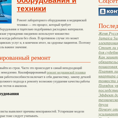
оборудования и
Соцсет
техники
Ремонт лабораторного оборудования и медицинской
Послед
техники — это процесс, который требует
борудования и тщательно подобранных расходных материалов.
Женя Русск
инские учреждения ежедневно используют множество
всегда работали без сбоев. В противном случае это может
Jamaica Su
цинских услуг и, в конечном итоге, на здоровье пациентов. Поэтому
электрони
оль важное значение.
Стоит ли 
для судебн
ированный ремонт
Как защити
обязательс
пошаговая
выйти из строя. Часто это происходит в самый неподходящий
Платят ли 
ны немедленно. Квалифицированный
ремонт медицинской техники
квартира 
ия работоспособности включает в себя диагностику, замену деталей
тонкости 
 должного подхода к ремонту возможно ухудшение качества работы
Порядок ув
х тестов и анализов.
последстви
рудования
Эффект до
техническ
друга
Почему от
иалисты выявляют причины неисправностей. Устаревшие модели
усиливают
орые тоже следует учитывать.