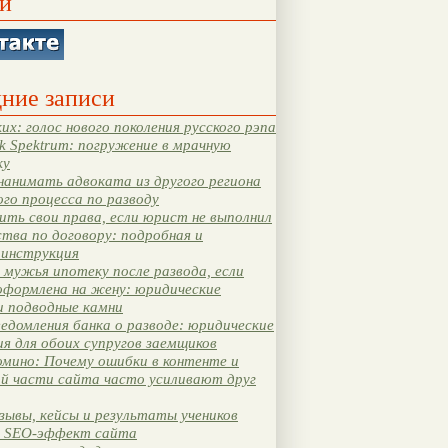
и
ние записи
их: голос нового поколения русского рэпа
k Spektrum: погружение в мрачную
ку
нанимать адвоката из другого региона
ого процесса по разводу
ть свои права, если юрист не выполнил
тва по договору: подробная и
 инструкция
мужья ипотеку после развода, если
оформлена на жену: юридические
и подводные камни
едомления банка о разводе: юридические
я для обоих супругов заемщиков
мино: Почему ошибки в контенте и
ой части сайта часто усиливают друг
зывы, кейсы и результаты учеников
 SEO-эффект сайта