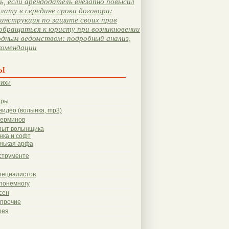
, если арендодатель внезапно повысил
лату в середине срока договора:
инструкция по защите своих прав
обращаться к юристу при возникновении
одным ведомством: подробный анализ,
комендации
ы
тихи
гры
видео (волынка, mp3)
терминов
пыт волынщика
нка и софт
нькая арфа
струменте
пециалистов
понемногу
сен
 прочие
рея