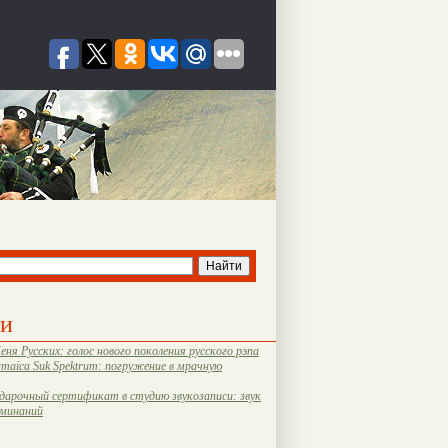
ти
еня Русских: голос нового поколения русского рэпа
amaica Suk Spektrum: погружение в мрачную
дарочный сертификат в студию звукозаписи: звук
оминаний