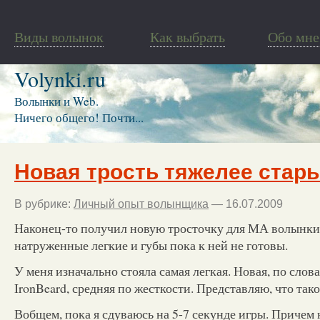
Виды волынок
Как выбрать
Обо мне
Volynki.ru
Волынки и Web.
Ничего общего! Почти...
Новая трость тяжелее стары
В рубрике:
Личный опыт волынщика
— 16.07.2009
Наконец-то получил новую тросточку для МА волынки.
натруженные легкие и губы пока к ней не готовы.
У меня изначально стояла самая легкая. Новая, по сло
IronBeard, средняя по жесткости. Представляю, что тако
Вобщем, пока я сдуваюсь на 5-7 секунде игры. Причем