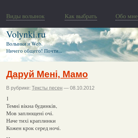
Виды волынок
Как выбрать
Обо мне
Volynki.ru
Волынки и Web.
Ничего общего! Почти...
Даруй Мені, Мамо
В рубрике:
Тексты песен
— 08.10.2012
1
Темні вікна будинків,
Мов заплющені очі.
Наче тихі краплинки
Кожен крок серед ночі.