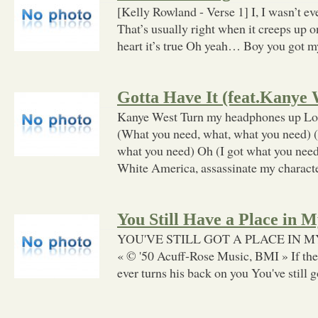
[Kelly Rowland - Verse 1] I, I wasn’t ev
That’s usually right when it creeps up 
heart it’s true Oh yeah… Boy you got m
Gotta Have It (feat.Kanye 
Kanye West Turn my headphones up Lo
(What you need, what, what you need) 
what you need) Oh (I got what you need)
White America, assassinate my charac
You Still Have a Place in 
YOU'VE STILL GOT A PLACE IN MY
« © '50 Acuff-Rose Music, BMI » If the 
ever turns his back on you You've still g