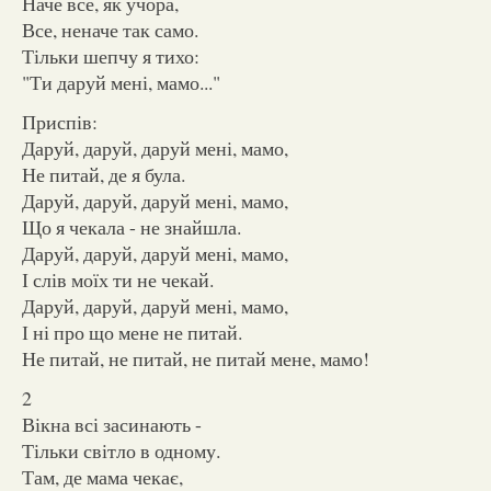
Наче все, як учора,
Все, неначе так само.
Тільки шепчу я тихо:
"Ти даруй мені, мамо..."
Приспів:
Даруй, даруй, даруй мені, мамо,
Не питай, де я була.
Даруй, даруй, даруй мені, мамо,
Що я чекала - не знайшла.
Даруй, даруй, даруй мені, мамо,
І слів моїх ти не чекай.
Даруй, даруй, даруй мені, мамо,
І ні про що мене не питай.
Не питай, не питай, не питай мене, мамо!
2
Вікна всі засинають -
Тільки світло в одному.
Там, де мама чекає,