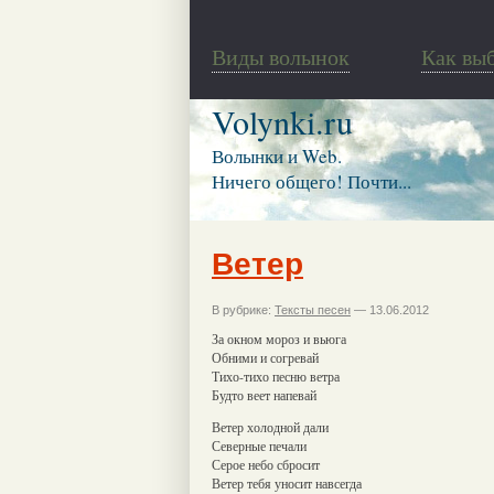
Виды волынок
Как вы
Volynki.ru
Волынки и Web.
Ничего общего! Почти...
Ветер
В рубрике:
Тексты песен
— 13.06.2012
За окном мороз и вьюга
Обними и согревай
Тихо-тихо песню ветра
Будто веет напевай
Ветер холодной дали
Северные печали
Серое небо сбросит
Ветер тебя уносит навсегда