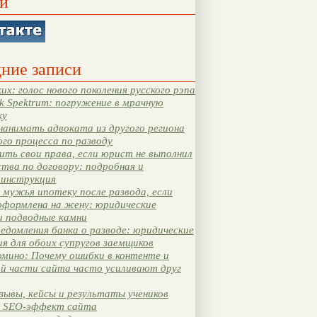
и
ние записи
их: голос нового поколения русского рэпа
k Spektrum: погружение в мрачную
ку
нанимать адвоката из другого региона
ого процесса по разводу
ть свои права, если юрист не выполнил
тва по договору: подробная и
 инструкция
мужья ипотеку после развода, если
оформлена на жену: юридические
и подводные камни
едомления банка о разводе: юридические
я для обоих супругов заемщиков
мино: Почему ошибки в контенте и
ой части сайта часто усиливают друг
зывы, кейсы и результаты учеников
 SEO-эффект сайта