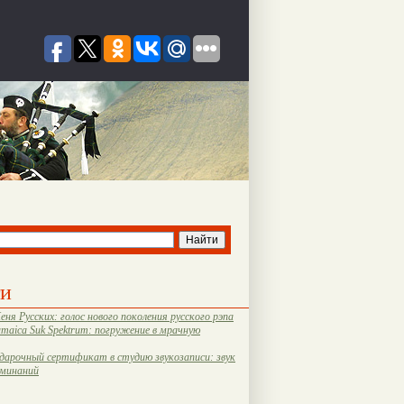
ти
еня Русских: голос нового поколения русского рэпа
amaica Suk Spektrum: погружение в мрачную
дарочный сертификат в студию звукозаписи: звук
оминаний