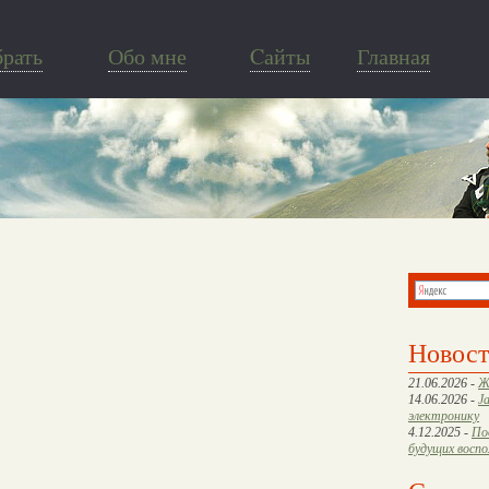
брать
Обо мне
Cайты
Главная
Новос
21.06.2026 -
Ж
14.06.2026 -
J
электронику
4.12.2025 -
По
будущих восп