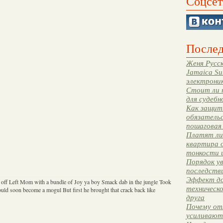
Соцсет
Послед
Женя Русск
Jamaica Su
электрони
Стоит ли 
для судебн
Как защити
обязательс
пошаговая
Платят ли 
квартира 
тонкости 
Порядок ув
последстви
Эффект до
off Left Mom with a bundle of Joy ya boy Smack dab in the jungle Took
техническ
uld soon become a mogul But first he brought that crack back like
друга
Почему от
усиливают