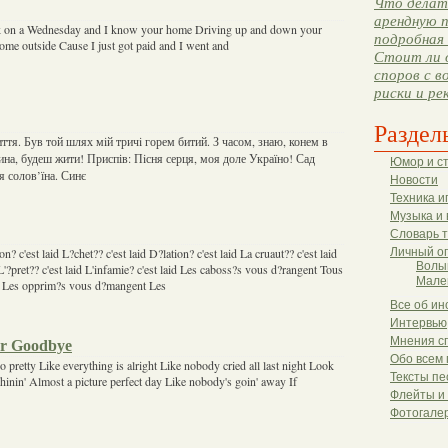
Что делать
арендную п
ock on a Wednesday and I know your home Driving up and down your
подробная 
come outside Cause I just got paid and I went and
Стоит ли 
споров с в
риски и ре
Раздел
ття. Був той шлях мiй тричi горем битий. З часом, знаю, конем в
дина, будеш жити! Приспів: Пiсня серця, моя доле Україно! Сад
Юмор и с
я солов’їна. Синє
Новости
Техника и
Музыка и 
Словарь 
on? c'est laid L?chet?? c'est laid D?lation? c'est laid La cruaut?? c'est laid
Личный о
Волы
L'?pret?? c'est laid L'infamie? c'est laid Les caboss?s vous d?rangent Tous
Мале
es Les opprim?s vous d?mangent Les
Все об ин
Интервью
Мнения с
or Goodbye
Обо всем 
k so pretty Like everything is alright Like nobody cried all last night Look
Тексты пе
 shinin' Almost a picture perfect day Like nobody's goin' away If
Флейты и
Фотогале