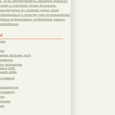
, если арендодатель внезапно повысил
лату в середине срока договора:
инструкция по защите своих прав
обращаться к юристу при возникновении
одным ведомством: подробный анализ,
комендации
ы
тихи
гры
видео (волынка, mp3)
терминов
пыт волынщика
нка и софт
нькая арфа
струменте
пециалистов
понемногу
сен
 прочие
рея