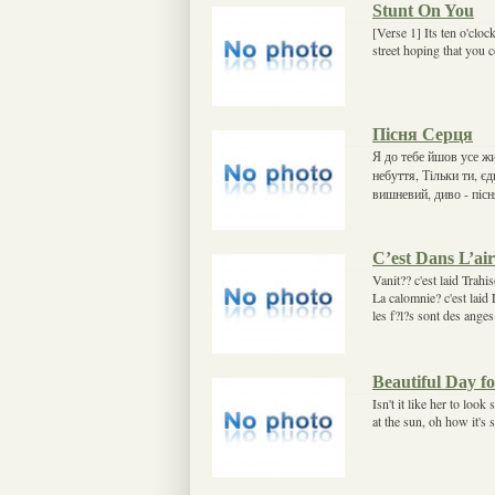
Stunt On You
[Verse 1] Its ten o'cl
street hoping that you 
Пісня Серця
Я до тебе йшов усе жи
небуття, Тiльки ти, є
вишневий, диво - пiсн
C’est Dans L’air
Vanit?? c'est laid Trahis
La calomnie? c'est laid 
les f?l?s sont des ang
Beautiful Day f
Isn't it like her to loo
at the sun, oh how it's