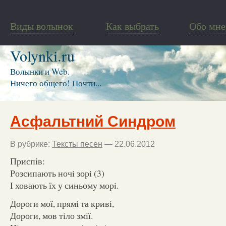
Виды волынок
Как выбрать
Обо мне
Volynki.ru
Волынки и Web.
Ничего общего! Почти...
Асфальтний Синдром
В рубрике:
Тексты песен
— 22.06.2012
Приспів:
Розсипають ночi зорi (3)
I ховають їх у синьому морi.
Дороги мої, прямi та кривi,
Дороги, мов тiло змiї.