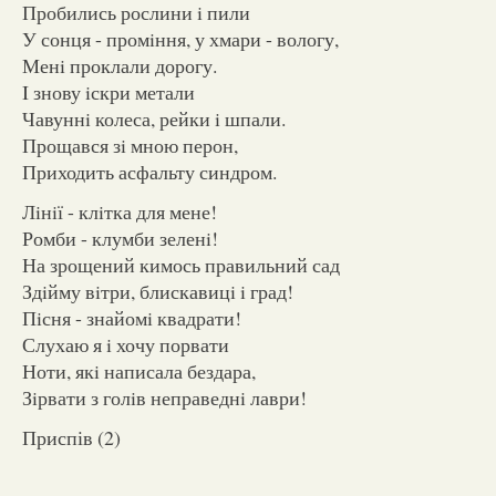
Пробились рослини i пили
У сонця - промiння, у хмари - вологу,
Менi проклали дорогу.
I знову iскри метали
Чавуннi колеса, рейки i шпали.
Прощався зi мною перон,
Приходить асфальту синдром.
Лiнiї - клiтка для мене!
Ромби - клумби зеленi!
На зрощений кимось правильний сад
Здiйму вiтри, блискавицi i град!
Пiсня - знайомi квадрати!
Слухаю я i хочу порвати
Ноти, якi написала бездара,
Зiрвати з голiв неправеднi лаври!
Приспів (2)