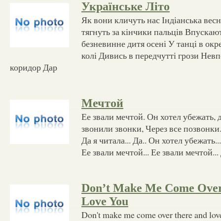
Українське Літо
Як вони кличуть нас Індіанська весн
тягнуть за кінчики пальців Впускают
безневинне дитя осені У танці в ок
колі Дивись в передчутті грози Нев
коридор Дар
Мечтой
Ее звали мечтой. Он хотел убежать, д
звонили звонки, Через все позвонки. 
Да я читала... Да.. Он хотел убежать...
Ее звали мечтой... Ее звали мечтой...
Don’t Make Me Come Over
Love You
Don't make me come over there and love