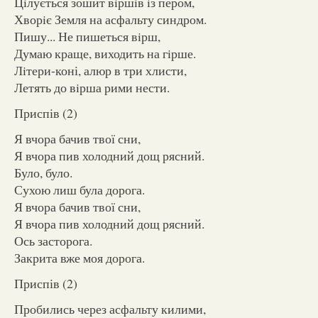
Цiлується зошит вiршiв iз пером,
Хворiє Земля на асфальту синдром.
Пишу... Не пишеться вiрш,
Думаю краще, виходить на гiрше.
Лiтери-коні, алюр в три хлисти,
Летять до вiрша рими нести.
Приспів (2)
Я вчора бачив твої сни,
Я вчора пив холодний дощ рясний.
Було, було.
Сухою лиш була дорога.
Я вчора бачив твої сни,
Я вчора пив холодний дощ рясний.
Ось засторога.
Закрита вже моя дорога.
Приспів (2)
Пробились через асфальту килими,