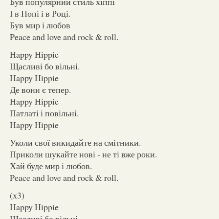
Був популярний стиль хіппі
І в Попі і в Році.
Був мир і любов
Peace and love and rock & roll.
Happy Hippie
Щасливі бо вільні.
Happy Hippie
Де вони є тепер.
Happy Hippie
Патлаті і повільні.
Happy Hippie
Уколи свої викидайте на смітники.
Приколи шукайте нові - не ті вже роки.
Хай буде мир і любов.
Peace and love and rock & roll.
(х3)
Happy Hippie
Щасливі бо вільні.