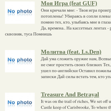
Моя Игра (feat GUF)
Они кричали мне: - Твоя игра проиг
потоплены! Убираясь в сопли плева
помню тех, кто, улыбаясь мне в глаз
Да, времена.. На кассетных лентах -
сквозняк, туса Помнишь
Молитва (feat. Ls.Den)
Дай ума сложить оружие нам, Всевы
не смог простить своих близких Тех
ушел по-английски Оставил пожилых
записки Дай силы встать тем, кто уп
Treasure And Betrayal
It was on the trail of riches, We set off 
Castle keep of Carisbrooke, To where th