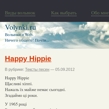
Виды волынок
Как выбрать
Обо мне
Volynki.ru
Волынки и Web.
Ничего общего! Почти...
Happy Hippie
В рубрике:
Тексты песен
— 05.09.2012
Happy Hippie
Щасливі хіппі.
Нажаль їх майже немає сьогодні.
Згадаймо ці роки.
У 1965 році