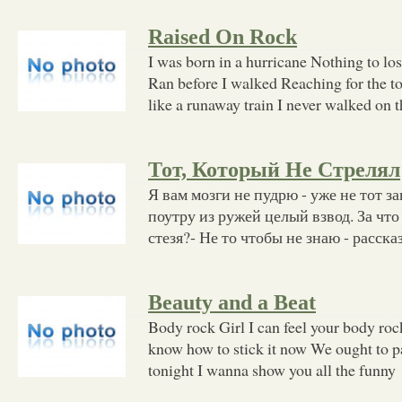
Raised On Rock
I was born in a hurricane Nothing to lo
Ran before I walked Reaching for the to
like a runaway train I never walked on 
Тот, Который Не Стрелял
Я вам мозги не пудрю - уже не тот за
поутру из ружей целый взвод. За что 
стезя?- Не то чтобы не знаю - расск
Beauty and a Beat
Body rock Girl I can feel your body roc
know how to stick it now We ought to pa
tonight I wanna show you all the funny