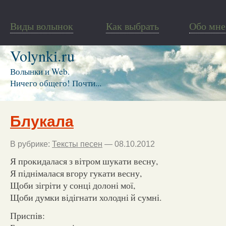
Виды волынок
Как выбрать
Обо мне
Volynki.ru
Волынки и Web.
Ничего общего! Почти...
Блукала
В рубрике:
Тексты песен
— 08.10.2012
Я прокидалася з вітром шукати весну,
Я піднімалася вгору гукати весну,
Щоби зігріти у сонці долоні мої,
Щоби думки відігнати холодні й сумні.
Приспів: