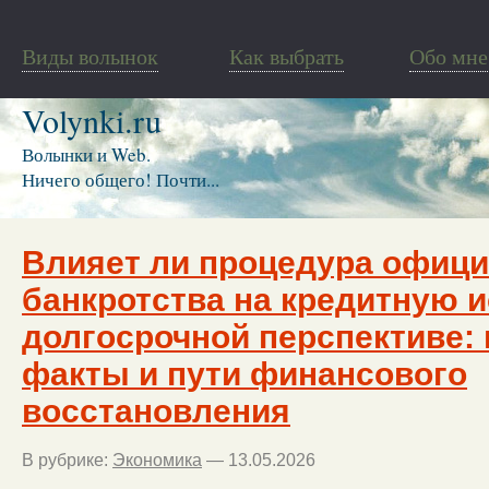
Виды волынок
Как выбрать
Обо мне
Volynki.ru
Волынки и Web.
Ничего общего! Почти...
Влияет ли процедура офиц
банкротства на кредитную 
долгосрочной перспективе:
факты и пути финансового
восстановления
В рубрике:
Экономика
— 13.05.2026