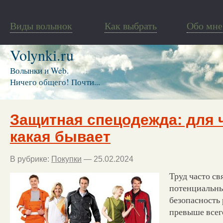
Виды волынок
Как выбрать
Обо мне
Volynki.ru
Волынки и Web.
Ничего общего! Почти...
Защитная спецодежда: для ч
какая бывает
В рубрике:
Покупки
— 25.02.2024
Труд часто св
потенциальны
безопасность
превыше всего