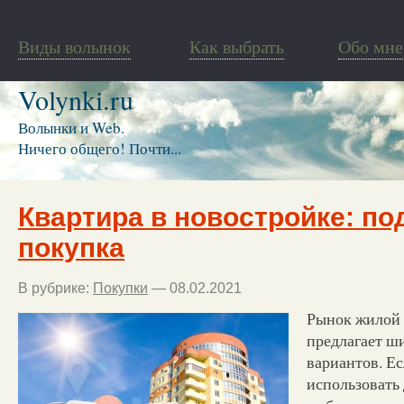
Виды волынок
Как выбрать
Обо мне
Volynki.ru
Волынки и Web.
Ничего общего! Почти...
Квартира в новостройке: по
покупка
В рубрике:
Покупки
— 08.02.2021
Рынок жилой 
предлагает ш
вариантов. Е
использовать