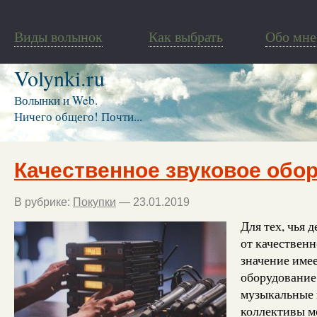
Виды волынок
Как выбрать
Обо мне
Volynki.ru
Волынки и Web.
Ничего общего! Почти...
Качественное звуковое обо
В рубрике:
Покупки
— 23.01.2019
Для тех, чья 
от качественн
значение име
оборудование
музыкальные 
коллективы м