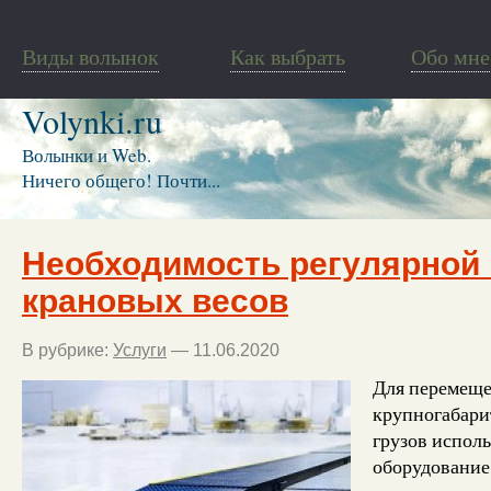
Виды волынок
Как выбрать
Обо мне
Volynki.ru
Волынки и Web.
Ничего общего! Почти...
Необходимость регулярной
крановых весов
В рубрике:
Услуги
— 11.06.2020
Для перемеще
крупногабари
грузов исполь
оборудование