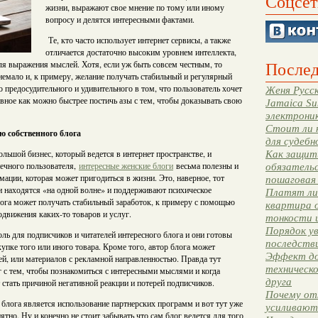
Соцсет
жизни, выражают свое мнение по тому или иному
вопросу и делятся интересными фактами.
Те, кто часто использует интернет сервисы, а также
отличается достаточно высоким уровнем интеллекта,
Послед
для выражения мыслей. Хотя, если уж быть совсем честным, то
немало и, к примеру, желание получать стабильный и регулярный
о предосудительного и удивительного в том, что пользователь хочет
Женя Русск
авное как можно быстрее постичь азы с тем, чтобы доказывать свою
Jamaica Su
электрони
Стоит ли 
 собственного блога
для судебн
большой бизнес, который ведется в интернет пространстве, и
Как защити
нечного пользователя,
интересные женские блоги
весьма полезны и
обязательс
мации, которая может пригодиться в жизни. Это, наверное, тот
пошаговая
ли находятся «на одной волне» и поддерживают психическое
Платят ли 
лога может получать стабильный заработок, к примеру с помощью
квартира 
движения каких-то товаров и услуг.
тонкости 
Порядок ув
ль для подписчиков и читателей интересного блога и они готовы
последстви
упке того или иного товара. Кроме того, автор блога может
Эффект до
ей, или материалов с рекламной направленностью. Правда тут
техническ
г с тем, чтобы познакомиться с интересными мыслями и когда
друга
стать причиной негативной реакции и потерей подписчиков.
Почему от
блога является использование партнерских программ и вот тут уже
усиливают
ятно. Ну и конечно не стоит забывать что сам блог ведется для того