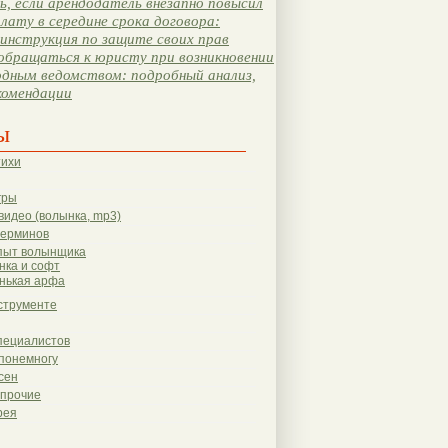
, если арендодатель внезапно повысил
лату в середине срока договора:
инструкция по защите своих прав
обращаться к юристу при возникновении
одным ведомством: подробный анализ,
комендации
ы
тихи
гры
видео (волынка, mp3)
терминов
пыт волынщика
нка и софт
нькая арфа
струменте
пециалистов
понемногу
сен
 прочие
рея