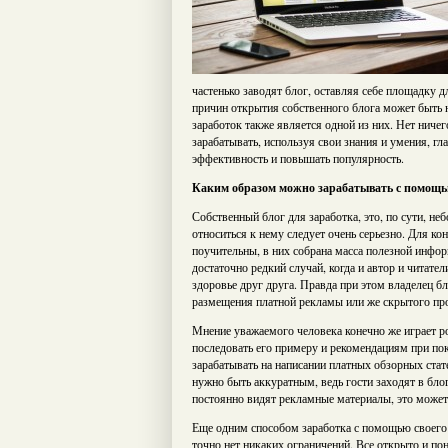
частенько заводят блог, оставляя себе площадку 
причин открытия собственного блога может быть 
заработок также является одной из них. Нет ничег
зарабатывать, используя свои знания и умения, гл
эффективность и повышать популярность.
Каким образом можно зарабатывать с помощью
Собственный блог для заработка, это, по сути, не
относиться к нему следует очень серьезно. Для ко
поучительны, в них собрана масса полезной инфор
достаточно редкий случай, когда и автор и читате
здоровье друг друга. Правда при этом владелец б
размещения платной рекламы или же скрытого про
Мнение уважаемого человека конечно же играет ро
последовать его примеру и рекомендациям при пок
зарабатывать на написании платных обзорных стат
нужно быть аккуратным, ведь гости заходят в бло
постоянно видят рекламные материалы, это может 
Еще одним способом заработка с помощью своего 
точно нет никаких ограничений. Все открыто и пон