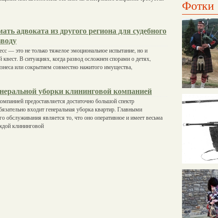
Фотки
ать адвоката из другого региона для судебного
зводу
сс — это не только тяжелое эмоциональное испытание, но и
квест. В ситуациях, когда развод осложнен спорами о детях,
изнеса или сокрытием совместно нажитого имущества,
енеральной уборки клининговой компанией
омпанией предоставляется достаточно большой спектр
бязательно входит генеральная уборка квартир. Главными
о обслуживания является то, что оно оперативное и имеет весьма
аждой клининговой