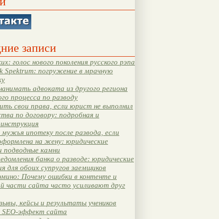
и
ние записи
их: голос нового поколения русского рэпа
k Spektrum: погружение в мрачную
ку
нанимать адвоката из другого региона
ого процесса по разводу
ть свои права, если юрист не выполнил
тва по договору: подробная и
 инструкция
мужья ипотеку после развода, если
оформлена на жену: юридические
и подводные камни
едомления банка о разводе: юридические
я для обоих супругов заемщиков
мино: Почему ошибки в контенте и
ой части сайта часто усиливают друг
зывы, кейсы и результаты учеников
 SEO-эффект сайта