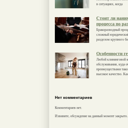
в ситуациях, когда
Стоит ли наним
процесса по ра
Бракоразводный проце
сложный юридический 
разделом крупного б
Особенности г
Любой клининговой к
обслуживания, куда о
преимуществами таког
высокое качество. К
Нет комментариев
Комментариев нет.
Извините, обсуждение на данный момент закрыто.