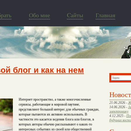
брать
Обо мне
Cайты
Главная
ой блог и как на нем
Новос
Интернет пространство, а также многочисленные
21.06.2026 -
Ж
сервисы, работающие в мировой паутине,
14.06.2026 -
J
представляют большой интерес для обычных граждан,
электронику
которые пытаются их активно использовать. В
4.12.2025 -
По
частности это касается ведения блога или блогов, в
будущих восп
которых авторы обычно рассказывают о каких-то
интересных событиях из своей или общественной