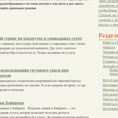
Что делать
азнообразными и это очень полезно в том числе и для самого
арендную п
принять правильное решение.
подробная 
Стоит ли 
споров с в
риски и ре
Раздел
й сервис по раскрутке в социальных сетях
Юмор и с
 страничку или создать свой аккаунт в социальных сетях, чтобы
Новости
рмацию до пользователей интернета. Для этого советуют
кой на https://smoservice.ru. Только оказанные им услуги
Техника и
Музыка и 
Словарь 
Личный о
использования грузового такси при
Волы
Мале
реезде
 приходилось осуществлять квартирный или офисный переезд
Все об ин
акими проблемами это связано. И если говорить об офисе, то там
Интервью
процессе несколько
Мнения с
Обо всем 
Тексты пе
ов Бибирево
Флейты и
 замков в Бибирево Вскрытие замков в Бибирево — это
Фотогале
сарная услуга, которая позволяет получить доступ в
щение или автомобиль без ключа. Экстренное вскрытие требуется