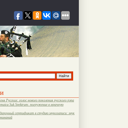
ти
еня Русских: голос нового поколения русского рэпа
amaica Suk Spektrum: погружение в мрачную
дарочный сертификат в студию звукозаписи: звук
оминаний