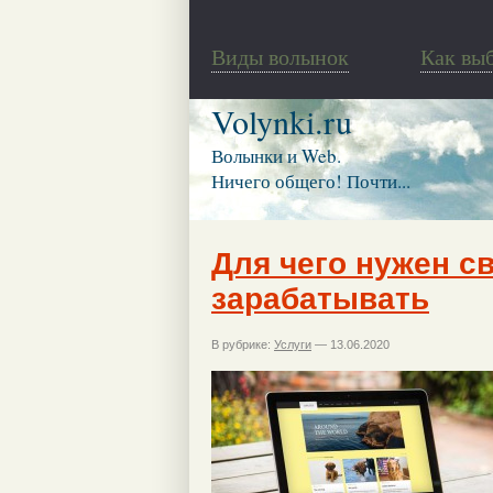
Виды волынок
Как вы
Volynki.ru
Волынки и Web.
Ничего общего! Почти...
Для чего нужен св
зарабатывать
В рубрике:
Услуги
— 13.06.2020