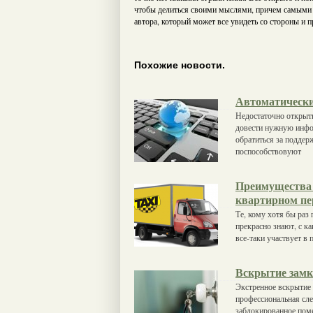
чтобы делиться своими мыслями, причем самыми р
автора, который может все увидеть со стороны и 
Похожие новости.
Автоматически
Недостаточно открыть
довести нужную инфо
обратиться за поддерж
поспособствовуют
Преимущества 
квартирном пе
Те, кому хотя бы раз
прекрасно знают, с к
все-таки участвует в 
Вскрытие замк
Экстренное вскрытие
профессиональная сле
заблокированное поме