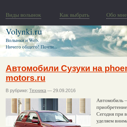
Виды волынок
Как выбрать
Обо мне
Volynki.ru
Волынки и Web.
Ничего общего! Почти...
Автомобили Сузуки на phoen
motors.ru
В рубрике:
Техника
— 29.09.2016
Автомобиль –
приобретение 
Сегодня при 
уделяем вним