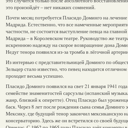
это случится только после абсолютного восстановления
это произойдёт – нет никаких сомнений.
Почти месяц потребуется Пласидо Доминго на лечение 
Мадрида. Естественно, что все намеченные мероприяти
частности, не состоится выступление певца на главной
Мадрида – в Королевском театре. Руководство же театр
искреннюю надежду на скорое возвращение дона Доми
Недуг тенора появился из-за тромба в лёгочной артерии
Из интервью с представительницей Доминго по общес
Зельцер стало известно, что певец находится отличном
проходит весьма успешно.
Пласидо Доминго появился на свет 21 января 1941 года
семействе знаменитостей сарсуэлы (испанский музык
жанр, близкий к оперетте). Отец Пласидо был уроженц
баск. Через 8 лет после рождения сына семья Доминго 
Мексику, где будущий тенор закончил мексиканскую 
консерваторию. Здесь же он встретился со своей буду
Орнелас. С 1962 по 1965 годы Пласидо даёт концерты в