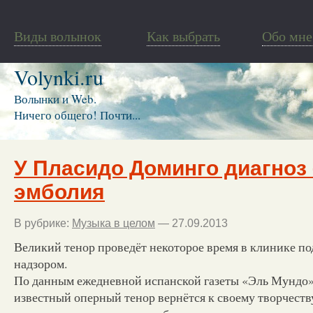
Виды волынок
Как выбрать
Обо мне
Volynki.ru
Волынки и Web.
Ничего общего! Почти...
У Пласидо Доминго диагноз 
эмболия
В рубрике:
Музыка в целом
— 27.09.2013
Великий тенор проведёт некоторое время в клинике п
надзором.
По данным ежедневной испанской газеты «Эль Мундо», 
известный оперный тенор вернётся к своему творчеств