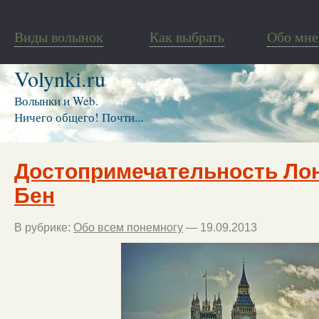
Виды волынок
Как выбрать
Обо мне
Volynki.ru
Волынки и Web.
Ничего общего! Почти...
Достопримечательность Лон
Бен
В рубрике:
Обо всем понемногу
— 19.09.2013