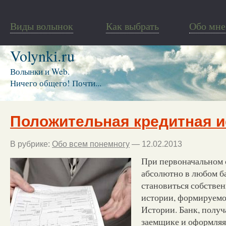
Виды волынок
Как выбрать
Обо мне
Volynki.ru
Волынки и Web.
Ничего общего! Почти...
Положительная кредитная и
В рубрике:
Обо всем понемногу
— 12.02.2013
При первоначальном
абсолютно в любом б
становиться собстве
истории, формируемо
Истории. Банк, полу
заемщике и оформляя 