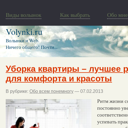
Виды волынок
Как выбрать
Обо мне
Volynki.ru
Волынки и Web.
Ничего общего! Почти...
Уборка квартиры – лучшее 
для комфорта и красоты
В рубрике:
Обо всем понемногу
— 07.02.2013
Ритм жизни с
постоянно ув
соответствен
успевать прак