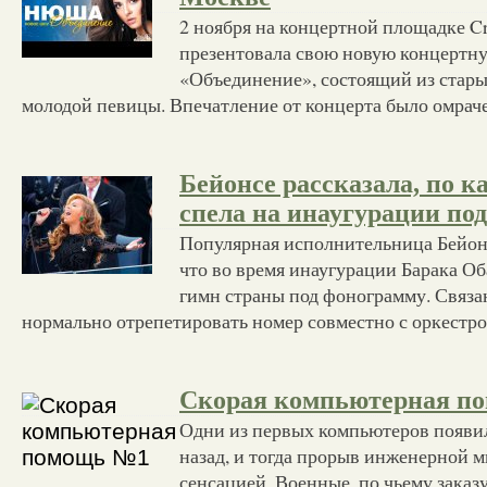
2 ноября на концертной площадке C
презентовала свою новую концертн
«Объединение», состоящий из стары
молодой певицы. Впечатление от концерта было омраче
Бейонсе рассказала, по 
спела на инаугурации по
Популярная исполнительница Бейонс
что во время инаугурации Барака О
гимн страны под фонограмму. Связан
нормально отрепетировать номер совместно с оркестр
Скорая компьютерная п
Одни из первых компьютеров появил
назад, и тогда прорыв инженерной м
сенсацией. Военные, по чьему заказ