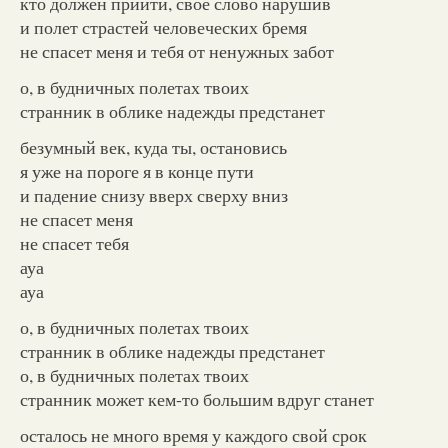
кто должен прийти, свое слово нарушив
и полет страстей человеческих бремя
не спасет меня и тебя от ненужных забот
о, в будничных полетах твоих
странник в облике надежды предстанет
безумный век, куда ты, остановись
я уже на пороге я в конце пути
и падение снизу вверх сверху вниз
не спасет меня
не спасет тебя
ауа
ауа
о, в будничных полетах твоих
странник в облике надежды предстанет
о, в будничных полетах твоих
странник может кем-то большим вдруг станет
осталось не много время у каждого свой срок