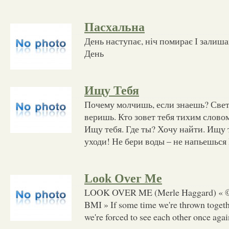
Пасхальна
День наступає, ніч помирає І залиш
День
Ищу Тебя
Почему молчишь, если знаешь? Свет
веришь. Кто зовет тебя тихим словом
Ищу тебя. Где ты? Хочу найти. Ищу т
уходи! Не бери воды – не напьешься 
Look Over Me
LOOK OVER ME (Merle Haggard) « © '
BMI » If some time we're thrown togeth
we're forced to see each other once agai