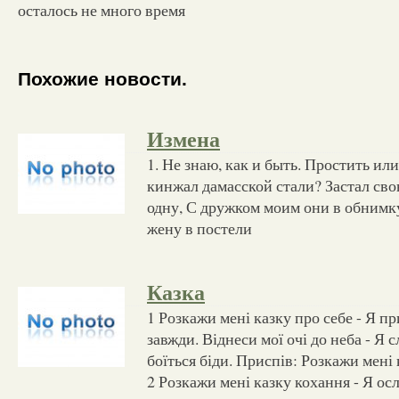
осталось не много время
Похожие новости.
Измена
1. Не знаю, как и быть. Простить ил
кинжал дамасской стали? Застал сво
одну, С дружком моим они в обнимку
жену в постели
Казка
1 Розкажи мені казку про себе - Я п
завжди. Віднеси мої очі до неба - Я с
боїться біди. Приспів: Розкажи мені 
2 Розкажи мені казку кохання - Я ос