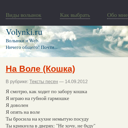
Виды волынок
Как выбрать
Обо мне
Volynki.ru
Волынки и Web.
Ничего общего! Почти...
На Воле (Кошка)
В рубрике:
Тексты песен
— 14.09.2012
Я смотрю, как ходит по забору кошка
Я играю на губной гармошке
Я доволен
Я опять на воле
Ты бросила на кухне немытую посуду
Ты крикнула в дверях: "Не хочу, не буду"