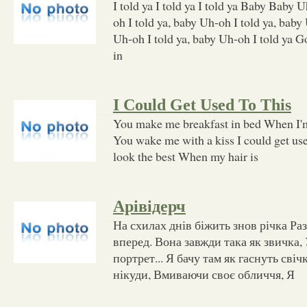
I told ya I told ya I told ya Baby Baby U
oh I told ya, baby Uh-oh I told ya, baby
Uh-oh I told ya, baby Uh-oh I told ya G
in
I Could Get Used To This
You make me breakfast in bed When I'
You wake me with a kiss I could get use
look the best When my hair is
Арівідерч
На схилах днів біжить знов річка Ра
вперед. Вона завжди така як звичка, 
портрет... Я бачу там як гаснуть свіч
нікуди, Вмиваючи своє обличчя, Я