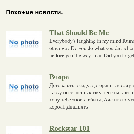
Похожие новости.
That Should Be Me
Everybody's laughing in my mind Rumor
other guy Do you do what you did whe
he love you the way I can Did you forget
Вчора
Догорають в саду, догорають в саду 
казку несе, осінь казку несе на крилі.
хочу тебе знов любити, Але пізно мен
королі. Двадцять
Rockstar 101