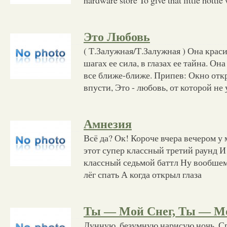
Это Любовь
( Т.Залужная/Т.Залужная ) Она краси
шагах ее сила, в глазах ее тайна. Он
все ближе-ближе. Припев: Окно откр
впусти, Это - любовь, от которой не
Амнезия
Всё да? Ок! Короче вчера вечером у
этот супер классный третий раунд И
классный седьмой баттл Ну вообшем
лёг спать А когда открыл глаза
Ты — Мой Снег, Ты — М
Лунную, безумную нарисую ночь, Сп