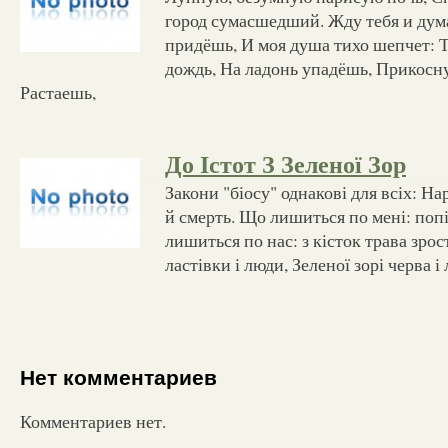
город сумасшедший. Жду тебя и дум
придёшь, И моя душа тихо шепчет: Т
дождь, На ладонь упадёшь, Прикосну
Растаешь,
До Істот З Зеленої Зор
Закони "біосу" однакові для всіх: Н
й смерть. Що лишиться по мені: попі
лишиться по нас: з кісток трава зрос
ластівки і люди, Зеленої зорі черва і
Нет комментариев
Комментариев нет.