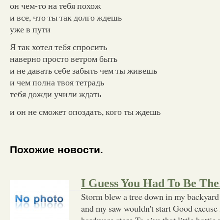
он чем-то на тебя похож
и все, что ты так долго ждешь
уже в пути
Я так хотел тебя спросить
наверно просто ветром быть
и не давать себе забыть чем ты живешь
и чем полна твоя тетрадь
тебя дожди учили ждать
и он не сможет опоздать, кого ты ждешь
Похожие новости.
I Guess You Had To Be The
Storm blew a tree down in my backyard 
and my saw wouldn't start Good excuse fo
hardware store To give that little hottie