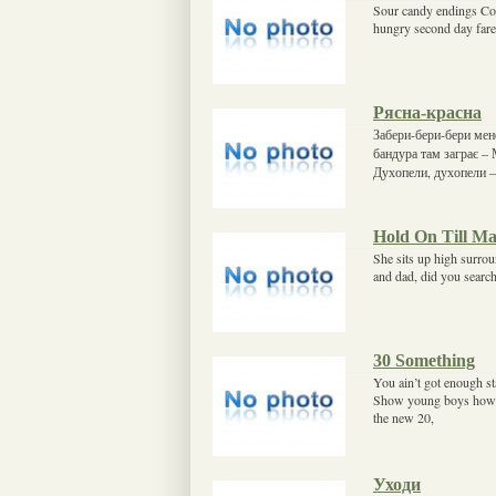
Sour candy endings Cof
hungry second day fare
Рясна-красна
Забери-бери-бери мене
бандура там заграє – 
Духопели, духопели – 
Hold On Till Ma
She sits up high surro
and dad, did you search
30 Something
You ain’t got enough s
Show young boys how to
the new 20,
Уходи