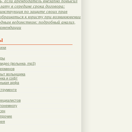
, если арендодатель внезапно повысил
лату в середине срока договора:
инструкция по защите своих прав
обращаться к юристу при возникновении
одным ведомством: подробный анализ,
комендации
ы
тихи
гры
видео (волынка, mp3)
терминов
пыт волынщика
нка и софт
нькая арфа
струменте
пециалистов
понемногу
сен
 прочие
рея