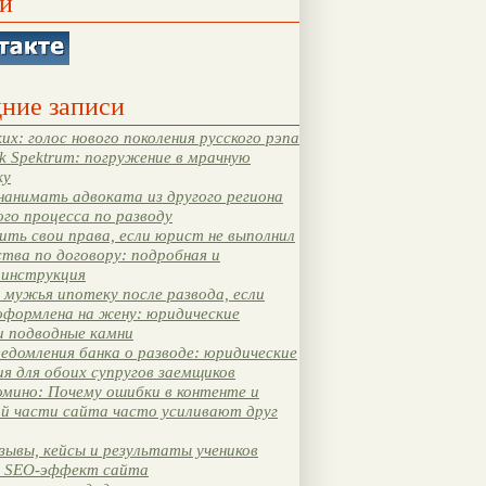
и
ние записи
их: голос нового поколения русского рэпа
k Spektrum: погружение в мрачную
ку
нанимать адвоката из другого региона
ого процесса по разводу
ть свои права, если юрист не выполнил
тва по договору: подробная и
 инструкция
мужья ипотеку после развода, если
оформлена на жену: юридические
и подводные камни
едомления банка о разводе: юридические
я для обоих супругов заемщиков
мино: Почему ошибки в контенте и
ой части сайта часто усиливают друг
зывы, кейсы и результаты учеников
 SEO-эффект сайта