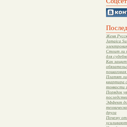
Соцсет
Послед
Женя Русск
Jamaica Su
электрони
Стоит ли 
для судебн
Как защити
обязательс
пошаговая
Платят ли 
квартира 
тонкости 
Порядок ув
последстви
Эффект до
техническ
друга
Почему от
усиливают