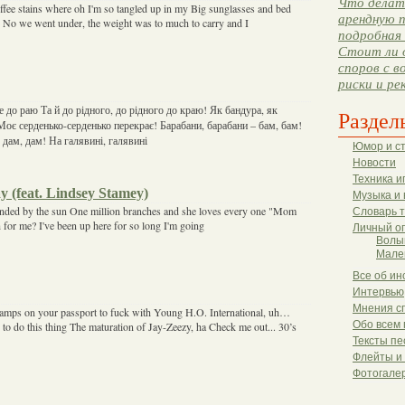
Что делать
fee stains where oh I'm so tangled up in my Big sunglasses and bed
арендную п
 No we went under, the weight was to much to carry and I
подробная 
Стоит ли 
споров с в
риски и ре
 до раю Та й до рідного, до рідного до краю! Як бандура, як
Раздел
Моє серденько-серденько перекрає! Барабани, барабани – бам, бам!
дам, дам! На галявині, галявині
Юмор и с
Новости
Техника и
y (feat. Lindsey Stamey)
Музыка и 
unded by the sun One million branches and she loves every one "Mom
Словарь 
 for me? I've been up here for so long I'm going
Личный о
Волы
Мале
Все об ин
Интервью
Мнения с
tamps on your passport to fuck with Young H.O. International, uh…
Обо всем 
 do this thing The maturation of Jay-Zeezy, ha Check me out... 30’s
Тексты пе
Флейты и
Фотогале