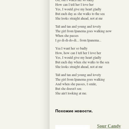
How can I tell her I love her
Yes, I would give my heart gladly
But each day as she walks to the sea
She looks straight ahead, not at me
Tall and tan and young and lovely
The girl from Ipanema goes walking now
When she passes
I go di-di-do-di... from Ipanema...
Yea I want her so badly
How, how can I tell her I love her
Yes, I would give my heart gladly
But each day when she walks to the sea
She looks straight ahead, not at me
Tall and tan and young and lovely
The girl from Ipanema goes walking
And when she passes, I smile,
But she doesn't see.
She ain't looking at me.
Похожие новости.
Sour Candy