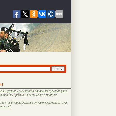
ти
еня Русских: голос нового поколения русского рэпа
amaica Suk Spektrum: погружение в мрачную
дарочный сертификат в студию звукозаписи: звук
оминаний