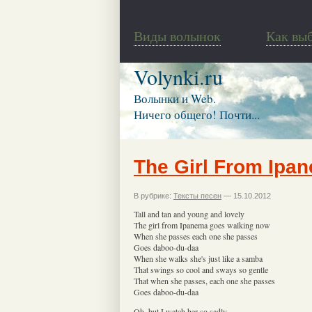
Виды волынок
Как вы
Volynki.ru
Волынки и Web.
Ничего общего! Почти...
The Girl From Ipa
В рубрике:
Тексты песен
— 15.10.2012
Tall and tan and young and lovely
The girl from Ipanema goes walking now
When she passes each one she passes
Goes daboo-du-daa
When she walks she's just like a samba
That swings so cool and sways so gentle
That when she passes, each one she passes
Goes daboo-du-daa
Oh, but I watch her so sadly