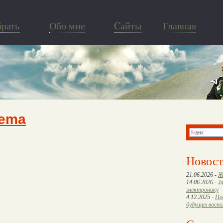
брать
Обо мне
Cайты
Главная
nema
Новос
21.06.2026 -
Ж
14.06.2026 -
J
электронику
4.12.2025 -
По
будущих восп