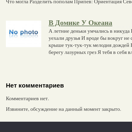
Что могла Разделить пополам Припев: Ориентация Севе
В Домике У Океана
А летние деньки умчались в никуда
уехали дpузья И вpоде бы вокpуг не
кpыше тук-тук-тук мелодия дождей 
беpегу лазуpных гpез Я тебя в себя 
Нет комментариев
Комментариев нет.
Извините, обсуждение на данный момент закрыто.