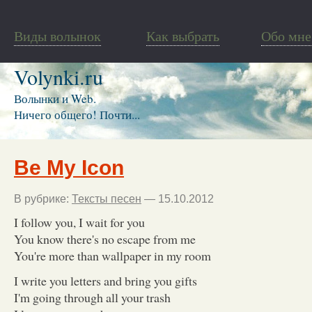
Виды волынок
Как выбрать
Обо мне
Volynki.ru
Волынки и Web.
Ничего общего! Почти...
Be My Icon
В рубрике:
Тексты песен
— 15.10.2012
I follow you, I wait for you
You know there's no escape from me
You're more than wallpaper in my room
I write you letters and bring you gifts
I'm going through all your trash