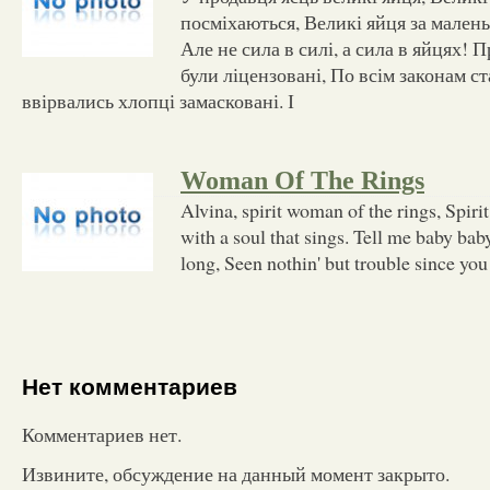
посміхаються, Великі яйця за мален
Але не сила в силі, а сила в яйцях! 
були ліцензовані, По всім законам с
ввірвались хлопці замасковані. І
Woman Of The Rings
Alvina, spirit woman of the rings, Spi
with a soul that sings. Tell me baby bab
long, Seen nothin' but trouble since yo
Нет комментариев
Комментариев нет.
Извините, обсуждение на данный момент закрыто.