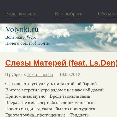
Виды волынок
Как выбрать
Обо мне
Volynki.ru
Волынки и Web.
Ничего общего! Почти...
Слезы Матерей (feat. Ls.Den
В рубрике:
Тексты песен
— 19.06.2012
Сказали, что уснул чуть ни за стойкой барной
В итоге встретил утро рядом с незнакомой дамой
Припоминаю мутно... Вроде звонила мама
Вчера... Не взял...черт...был слишком пьяный
Просто стыдился, сказал бы что простудился
Где эта трубка...пропущенные... Тридцать