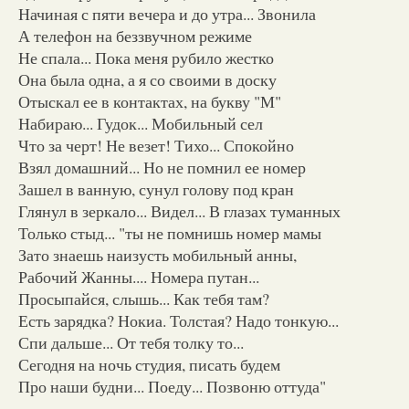
Начиная с пяти вечера и до утра... Звонила
А телефон на беззвучном режиме
Не спала... Пока меня рубило жестко
Она была одна, а я со своими в доску
Отыскал ее в контактах, на букву "М"
Набираю... Гудок... Мобильный сел
Что за черт! Не везет! Тихо... Спокойно
Взял домашний... Но не помнил ее номер
Зашел в ванную, сунул голову под кран
Глянул в зеркало... Видел... В глазах туманных
Только стыд... "ты не помнишь номер мамы
Зато знаешь наизусть мобильный анны,
Рабочий Жанны.... Номера путан...
Просыпайся, слышь... Как тебя там?
Есть зарядка? Нокиа. Толстая? Надо тонкую...
Спи дальше... От тебя толку то...
Сегодня на ночь студия, писать будем
Про наши будни... Поеду... Позвоню оттуда"