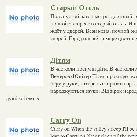
Старый Отель
Полупустой вагон метро, длинный т
ночной экспресс в старый отель. И п
ждёт у дверей, Вези меня, ночной эк
скорей. Город плывёт в море цветны
Дітям
В час коли поснули діти, В час коли 
Венерою Юпітер Пісня прокидається
беру у руки, Вітерець сторінки горта,
народжуються звуки, Від зірок наро
душі злітають
Carry On
Carry on When the valley's deep I'll be
love to Carry on Never sleep til' the ne