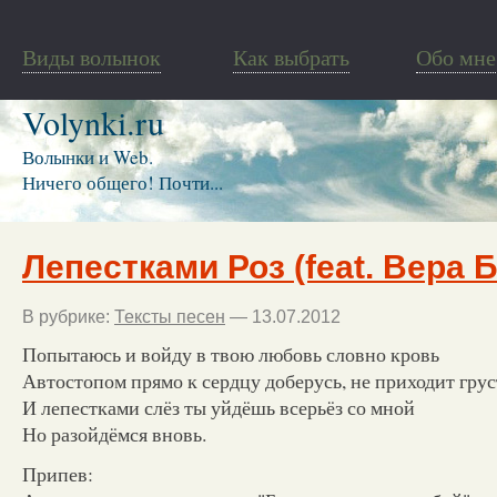
Виды волынок
Как выбрать
Обо мне
Volynki.ru
Волынки и Web.
Ничего общего! Почти...
Лепестками Роз (feat. Вера 
В рубрике:
Тексты песен
— 13.07.2012
Попытаюсь и войду в твою любовь словно кровь
Автостопом прямо к сердцу доберусь, не приходит грус
И лепестками слёз ты уйдёшь всерьёз со мной
Но разойдёмся вновь.
Припев: