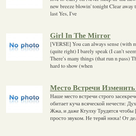
new breeze blowin' tonight Clear away t
last Yes, I've
Girl In The Mirror
[VERSE] You can always sense (with m
(quite right) I barely speak (I can’t seem)
There’s many things (that run n pass) T
hard to show (when
Место Встречи Изменить
Наше место встречи строго засекреч
обитает куча всяческой нечести: Дух
Жжа, и даже Ктулху Трудятся чтобы
просто звуком. Не теряй нюха! От де