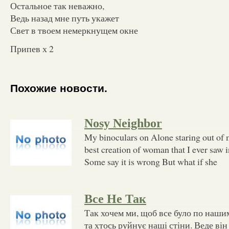
Остальное так неважно,
Ведь назад мне путь укажет
Свет в твоем немеркнущем окне
Припев х 2
Похожие новости.
Nosy Neighbor
My binoculars on Alone staring out of 
best creation of woman that I ever saw i
Some say it is wrong But what if she
Все Не Так
Так хочем ми, щоб все було по нашим
та хтось руйнує наші стіни. Веде він