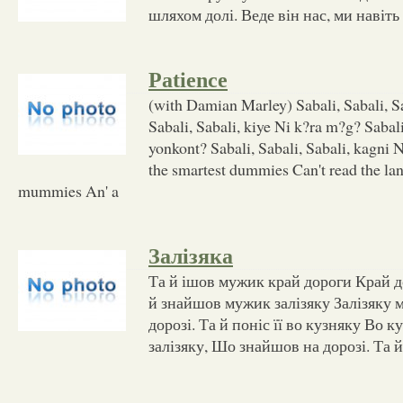
шляхом долі. Веде він нас, ми навіть
Patience
(with Damian Marley) Sabali, Sabali, Sa
Sabali, Sabali, kiye Ni k?ra m?g? Sabali
yonkont? Sabali, Sabali, Sabali, kagni
the smartest dummies Can't read the la
mummies An' a
Залізяка
Та й ішов мужик край дороги Край д
й знайшов мужик залізяку Залізяку
дорозі. Та й поніс її во кузняку Во 
залізяку, Шо знайшов на дорозі. Та й