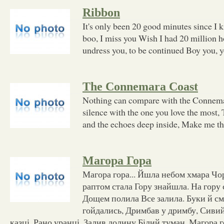
Ribbon
It's only been 20 good minutes since I
boo, I miss you Wish I had 20 million 
undress you, to be continued Boy you, 
The Connemara Coast
Nothing can compare with the Connemar
silence with the one you love the most, 
and the echoes deep inside, Make me th
Магора Гора
Магора гора... Йшла небом хмара Чор
раптом стала Гору знайшла. На гору 
Дощем полила Все залила. Буки й с
гойдались, Дримбав у дримбу, Сиви
казці, Рано уранці, Залив долину Білий туман. Магора г