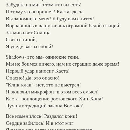
Забудьте на миг о том кто вы есть!
Потому что я пришел! Каста здесь!
Вы запомните меня! Я буду вам снится!
Ворвавшись в вашу жизнь огромной белой птицей,
Затмив свет Солнца
Свею спиной,
Я уведу вас за собой!
Shadows- это мы- одинокие тени,
Мы не боимся ничего, нам не страшно даже время!
Первый удар наносит Каста!
Опасно! Да, это опасно!
"Клик-клак"- нет, это не выстрел!
Я включил микрофон- в этом весь смысл!
Каста- воплощение ростовского Хип-Хопа!
Лучших традиций закона Востока!
Все изменилось! Раздался крик!
Сердце забилось! И в этот миг
Я понял, что когда закончу этот куплет