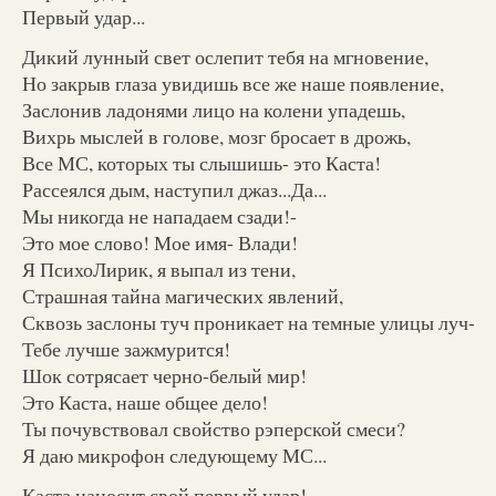
Первый удар...
Дикий лунный свет ослепит тебя на мгновение,
Но закрыв глаза увидишь все же наше появление,
Заслонив ладонями лицо на колени упадешь,
Вихрь мыслей в голове, мозг бросает в дрожь,
Все МС, которых ты слышишь- это Каста!
Рассеялся дым, наступил джаз...Да...
Мы никогда не нападаем сзади!-
Это мое слово! Мое имя- Влади!
Я ПсихоЛирик, я выпал из тени,
Страшная тайна магических явлений,
Сквозь заслоны туч проникает на темные улицы луч-
Тебе лучше зажмурится!
Шок сотрясает черно-белый мир!
Это Каста, наше общее дело!
Ты почувствовал свойство рэперской смеси?
Я даю микрофон следующему МС...
Каста наносит свой первый удар!