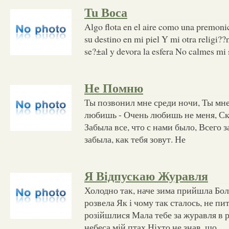
Tu Boca
Algo flota en el aire como una premoni
su destino en mi piel Y mi otra religi?
se?±al y devora la esfera No calmes mi
Не Помню
Ты позвонил мне среди ночи, Ты мне 
любишь - Очень любишь не меня, Сказ
Забыла все, что с нами было, Всего 
забыла, как тебя зовут. Не
Я Відпускаю Журавля
Холодно так, наче зима прийшла Болі
розвела Як і чому так сталось, не п
розійшлися Мала тебе за журавля в р
небеса мій птах Ніхто не знав, що