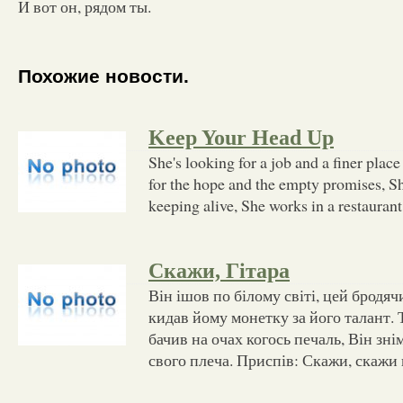
И вот он, рядом ты.
Похожие новости.
Keep Your Head Up
She's looking for a job and a finer place
for the hope and the empty promises, Sh
keeping alive, She works in a restaurant
Скажи, Гітара
Він ішов по білому світі, цей бродя
кидав йому монетку за його талант. 
бачив на очах когось печаль, Він знім
свого плеча. Приспів: Скажи, скажи г