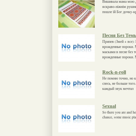
Вишивала мама мою д
яскраво-ніжнім рушник
пошле їй Бог дочку-к
Песня Без Тем
Припев (Змей + все):
врожденные пороки. 
масками в песне без 
врожденные пороки.
Rock-n-roll
Не помню точно, но кт
спесь, не больше того
каждый звук мечтал
Sexual
So there you are and h
chance, some music pla