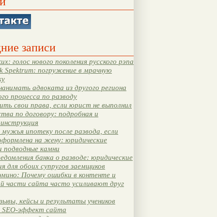
и
ние записи
их: голос нового поколения русского рэпа
k Spektrum: погружение в мрачную
ку
нанимать адвоката из другого региона
ого процесса по разводу
ть свои права, если юрист не выполнил
тва по договору: подробная и
 инструкция
мужья ипотеку после развода, если
оформлена на жену: юридические
и подводные камни
едомления банка о разводе: юридические
я для обоих супругов заемщиков
мино: Почему ошибки в контенте и
ой части сайта часто усиливают друг
зывы, кейсы и результаты учеников
 SEO-эффект сайта