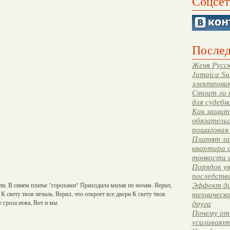
Соцсет
Послед
Женя Русск
Jamaica Su
электрони
Стоит ли 
для судебн
Как защити
обязательс
пошаговая
Платят ли 
квартира 
тонкости 
Порядок ув
последстви
и, В синем платье "горохами" Приходила милая по ночам. Верил,
Эффект до
 К свету твоя печаль. Верил, что откроет все двери К свету твоя
техническ
ле гроза нова, Вот и мы
друга
Почему от
усиливают