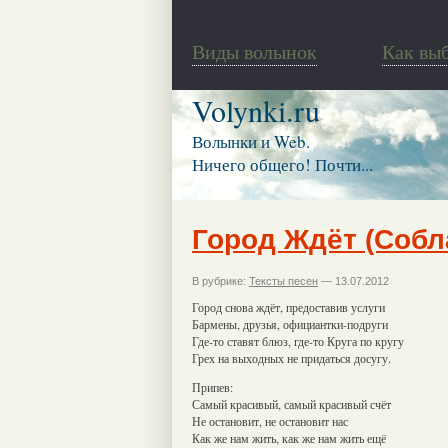
Виды волынок
Как вы
Volynki.ru
Волынки и Web.
Ничего общего! Почти...
Город Ждёт (Собл
В рубрике:
Тексты песен
— 13.07.2012
Город снова ждёт, предоставив услуги
Бармены, друзья, официантки-подруги
Где-то ставят блюз, где-то Круга по кругу
Грех на выходных не придаться досугу.
Припев:
Самый красивый, самый красивый счёт
Не остановит, не остановит нас
Как же нам жить, как же нам жить ещё