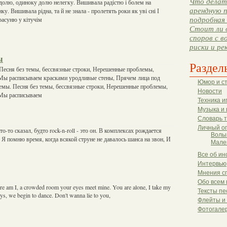
Что делать
олю, одиноку долю нелегку. Вишивала радістю і болем на
арендную п
у. Вишивала рідна, та й не знала - пролетять роки як уві сні І
расуню у кітучім
подробная 
Стоит ли 
споров с в
риски и ре
ы
Раздел
 Песня без темы, бессвязные строки, Нерешенные проблемы,
Мы расписываем красками уродливые стены, Прячем лица под
Юмор и с
темы. Песня без темы, бессвязные строки, Нерешенные проблемы,
Новости
 Мы расписываем
Техника и
Музыка и 
Словарь 
Личный о
о-то сказал, будто rock-n-roll - это он. В комплексах рождается
Волы
. Я помню время, когда всякой струне не давалось шанса на звон, И
Мале
Все об ин
Интервью
Мнения с
Обо всем 
ere am I, a crowded room your eyes meet mine. You are alone, I take my
Тексты пе
ys, we begin to dance. Don't wanna lie to you,
Флейты и
Фотогале