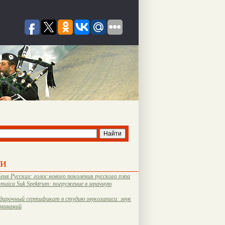
ти
еня Русских: голос нового поколения русского рэпа
amaica Suk Spektrum: погружение в мрачную
дарочный сертификат в студию звукозаписи: звук
оминаний