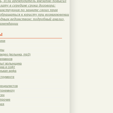
, если арендодатель внезапно повысил
лату в середине срока договора:
инструкция по защите своих прав
обращаться к юристу при возникновении
одным ведомством: подробный анализ,
комендации
ы
тихи
гры
видео (волынка, mp3)
терминов
пыт волынщика
нка и софт
нькая арфа
струменте
пециалистов
понемногу
сен
 прочие
рея