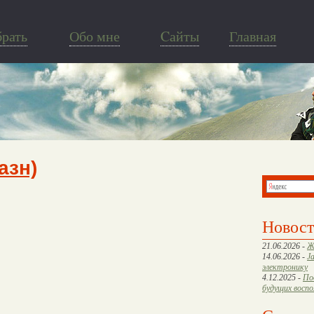
брать
Обо мне
Cайты
Главная
азн)
Новос
21.06.2026 -
Ж
14.06.2026 -
J
электронику
4.12.2025 -
По
будущих восп