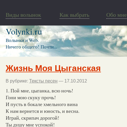
Виды волынок
Как выбрать
Обо мне
Volynki.ru
Волынки и Web.
Ничего общего! Почти...
Жизнь Моя Цыганская
В рубрике:
Тексты песен
— 17.10.2012
1. Пой мне, цыганка, всю ночь!
Гони мою скуку прочь!
И пусть в бокале хмельного вина
К нам вернется и юность, и весна.
Играй, скрипач дорогой!
Ты душу мне успокой!