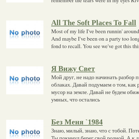
All The Soft Places To Fall
Most of my life I've been runnin' around
And maybe I've been on a party too lon
fond to recall. You see we've got this t
Я Вижу Свет
Мой друг, не надо начинать разбор п
облаках. Давай подумаем о том, как 
мусор на земле. Давай не будем обиж
умных, что остались
Без Меня `1984
Знаю, милый, знаю, что с тобой. Поте
Ты покинул берег свой родной, А к д