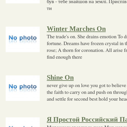
був - тебе знайшов на землі. Приспів:
ти
Winter Marches On
The trade's on. She drains emotion To d
fortune. Dreams have frozen crystal in 
rose; A thorn for coronation. All arise 
find enough there
Shine On
never give up on love you got to believe 
the faith to carry on and push on throug
and settle for second best hold your he
Я Простой Российский П
Миражами звездных снов Мир навек