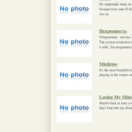
Не запрещай, папа, не
больше всех лаю И бо
что-то
Искренность
Откровения - мосты, 
Так устала оставлять 
к тебе, Эта искреннос
Mistletoe
It's the most beautiful 
playing in the winter s
Losing My Mind 
Maybe back in June you
days Step into my drea