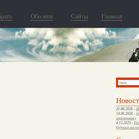
брать
Обо мне
Cайты
Главная
Новос
21.06.2026 -
Ж
14.06.2026 -
J
электронику
4.12.2025 -
По
будущих восп