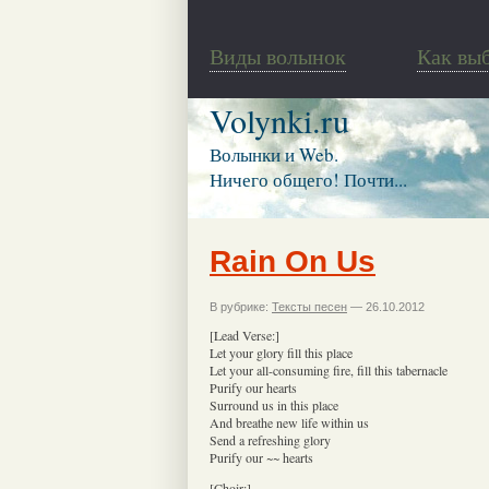
Виды волынок
Как вы
Volynki.ru
Волынки и Web.
Ничего общего! Почти...
Rain On Us
В рубрике:
Тексты песен
— 26.10.2012
[Lead Verse:]
Let your glory fill this place
Let your all-consuming fire, fill this tabernacle
Purify our hearts
Surround us in this place
And breathe new life within us
Send a refreshing glory
Purify our ~~ hearts
[Choir:]