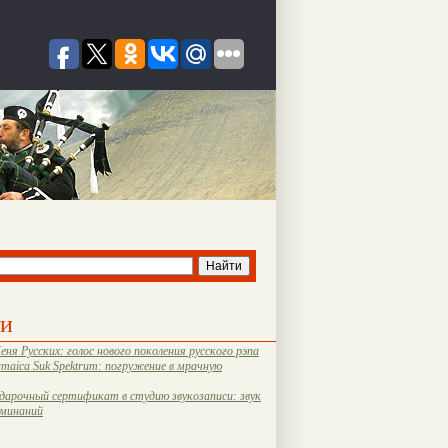
ти
еня Русских: голос нового поколения русского рэпа
amaica Suk Spektrum: погружение в мрачную
дарочный сертификат в студию звукозаписи: звук
оминаний