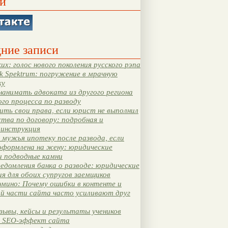
и
ние записи
их: голос нового поколения русского рэпа
k Spektrum: погружение в мрачную
ку
нанимать адвоката из другого региона
ого процесса по разводу
ть свои права, если юрист не выполнил
тва по договору: подробная и
 инструкция
мужья ипотеку после развода, если
оформлена на жену: юридические
и подводные камни
едомления банка о разводе: юридические
я для обоих супругов заемщиков
мино: Почему ошибки в контенте и
ой части сайта часто усиливают друг
зывы, кейсы и результаты учеников
 SEO-эффект сайта