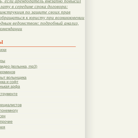
, если арендодатель внезапно повысил
лату в середине срока договора:
инструкция по защите своих прав
обращаться к юристу при возникновении
одным ведомством: подробный анализ,
комендации
ы
тихи
гры
видео (волынка, mp3)
терминов
пыт волынщика
нка и софт
нькая арфа
струменте
пециалистов
понемногу
сен
 прочие
рея