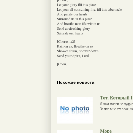
Let your glory fill this place
Let your all-consuming fire, fill this tabernacle
And purify our hearts
Surround us in this place
And breathe new life within us
Send a refreshing glory
Saturate our hearts
[Chorus: x2]
Rain on us, Breathe on us
Shower down, Shower down
Send your Spirit, Lord
[Choir]
Похожие новости.
Тот, Который 
Я вам мозги не пудрю 
За что мне эта злая, 
Море