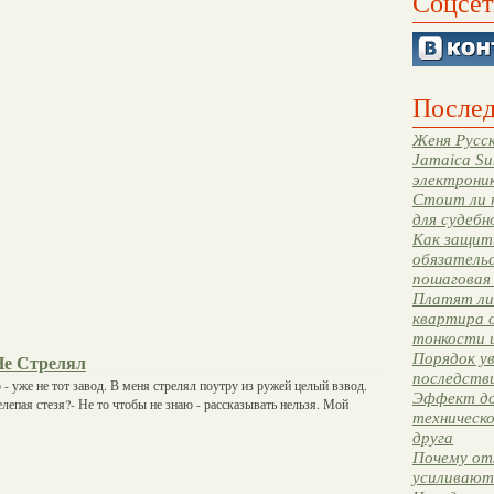
Соцсет
Послед
Женя Русск
Jamaica Su
электрони
Стоит ли 
для судебн
Как защити
обязательс
пошаговая
Платят ли 
квартира 
тонкости 
Порядок ув
Не Стрелял
последстви
- уже не тот завод. В меня стрелял поутру из ружей целый взвод.
Эффект до
нелепая стезя?- Не то чтобы не знаю - рассказывать нельзя. Мой
техническ
друга
Почему от
усиливают