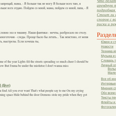
Что делать
 запрещай, мама, - Я больше так не могу Я больше всех таю, я
арендную п
льше всех отдаю. Пойдем со мной, мама, пойдем со мной, папа, - Я
подробная 
Стоит ли 
споров с в
риски и ре
словно эхо в тишину. Наши фантики - мечты, разбросало по столу.
Раздел
многоточия - следы. Проще было бы летать... Так неистово, от меня
ть, выстрелы. Если хочешь ты,
Юмор и с
Новости
Техника и
Музыка и 
Словарь 
time of the year Lights fill the streets spreading so much cheer I should be
now But I'mma be under the mistletoe I don't wanna miss
Личный о
Волы
Мале
Все об ин
Интервью
(live)
Мнения с
 find All you ever want That's what people say to me On my crying
Обо всем 
ming space Hide behind the door Demons stole my pride when they got
Тексты пе
Флейты и
Фотогале