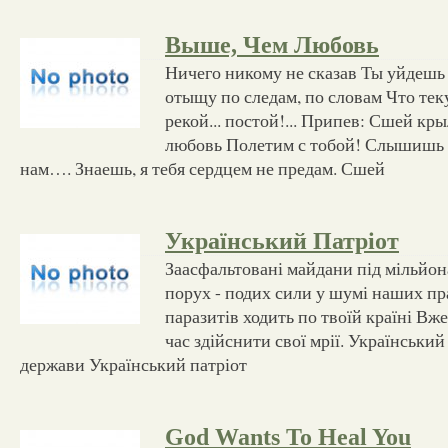
Выше, Чем Любовь
Ничего никому не сказав Ты уйдешь 
отыщу по следам, по словам Что те
рекой... постой!... Припев: Сшей к
любовь Полетим с тобой! Слышишь
нам…. Знаешь, я тебя сердцем не предам. Сшей
Український Патріот
Заасфальтовані майдани під мільйо
порух - подих сили у шумі наших пр
паразитів ходить по твоїй країні Вже
час здійснити свої мрії. Український
держави Український патріот
God Wants To Heal You