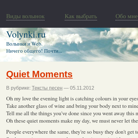
Виды волынок
Как выбрать
Обо мне
Volynki.ru
Волынки и Web.
Ничего общего! Почти...
Quiet Moments
В рубрике:
Тексты песен
— 05.11.2012
Oh my love the evening light is catching colours in your eyes
Take another glass of wine and bring your body next to min
Tell me all the things you've done since you went away this 
Oh these quiet moments make my day, we must never let them
People everywhere the same, they're so busy they don't get t