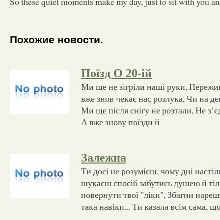
So these quiet moments make my day, just to sit with you and
Похожие новости.
Поїзд О 20-ій
Ми ще не зігріли наші руки, Пережи
вже знов чекає нас розлука, Чи на д
Ми ще після снігу не розтали, Не з’є
А вже знову поїзди й
Залежна
Ти досі не розумієш, чому дні настільк
шукаєш спосіб забутись душею й тіл
повернути твої "ліки", Збагни нарешт
така навіки... Ти казала всім сама, щ