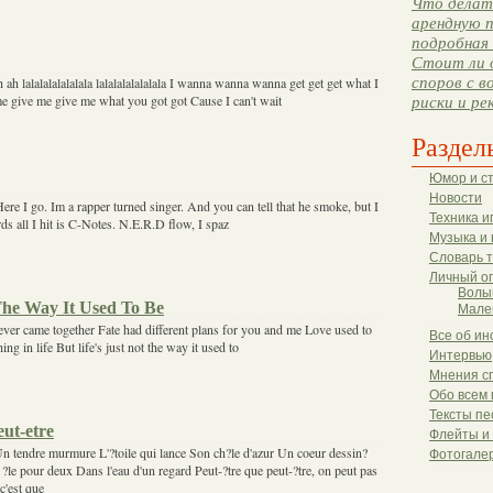
Что делать
арендную п
подробная 
Стоит ли 
споров с в
ah lalalalalalalala lalalalalalalala I wanna wanna wanna get get get what I
e give me give me what you got got Cause I can't wait
риски и ре
Раздел
Юмор и с
Новости
Here I go. Im a rapper turned singer. And you can tell that he smoke, but I
Техника и
ds all I hit is C-Notes. N.E.R.D flow, I spaz
Музыка и 
Словарь 
Личный о
Волы
 The Way It Used To Be
Мале
ver came together Fate had different plans for you and me Love used to
Все об ин
ng in life But life's just not the way it used to
Интервью
Мнения с
Обо всем 
Тексты пе
eut-etre
Флейты и
Un tendre murmure L'?toile qui lance Son ch?le d'azur Un coeur dessin?
Фотогале
?le pour deux Dans l'eau d'un regard Peut-?tre que peut-?tre, on peut pas
 c'est que