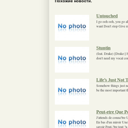
Похожие новости.
Untouched
I go ooh ooh, you go ah 
want Don't stop Give m
Stuntin
(feat. Drake) [Drake:] 
don't need my vocal cor
Life’s Just Not
Somehow things just ne
be the most important thi
Peut-etre Que P
J'attends de conna?tre 
En bas d'un miroir Une 
savoir Peut-?tre tout ?a