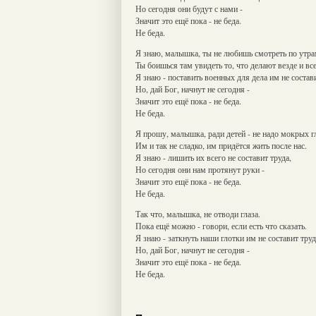
Но сегодня они будут с нами -
Значит это ещё пока - не беда.
Не беда.
Я знаю, малышка, ты не любишь смотреть по утрам
Ты боишься там увидеть то, что делают везде и все
Я знаю - поставить военных для дела им не состави
Но, дай Бог, начнут не сегодня -
Значит это ещё пока - не беда.
Не беда.
Я прошу, малышка, ради детей - не надо мокрых гл
Им и так не сладко, им придётся жить после нас.
Я знаю - лишить их всего не составит труда,
Но сегодня они нам протянут руки -
Значит это ещё пока - не беда.
Не беда.
Так что, малышка, не отводи глаза.
Пока ещё можно - говори, если есть что сказать.
Я знаю - заткнуть наши глотки им не составит труд
Но, дай Бог, начнут не сегодня -
Значит это ещё пока - не беда.
Не беда.