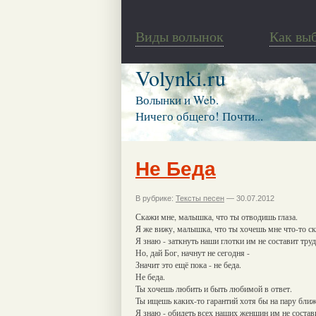
Виды волынок
Как вы
Volynki.ru
Волынки и Web.
Ничего общего! Почти...
Не Беда
В рубрике:
Тексты песен
— 30.07.2012
Скажи мне, малышка, что ты отводишь глаза.
Я же вижу, малышка, что ты хочешь мне что-то ск
Я знаю - заткнуть наши глотки им не составит труд
Но, дай Бог, начнут не сегодня -
Значит это ещё пока - не беда.
Не беда.
Ты хочешь любить и быть любимой в ответ.
Ты ищешь каких-то гарантий хотя бы на пару бли
Я знаю - обидеть всех наших женщин им не состави