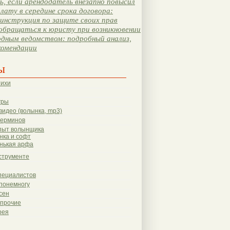
, если арендодатель внезапно повысил
лату в середине срока договора:
инструкция по защите своих прав
обращаться к юристу при возникновении
одным ведомством: подробный анализ,
комендации
ы
тихи
гры
видео (волынка, mp3)
терминов
пыт волынщика
нка и софт
нькая арфа
струменте
пециалистов
понемногу
сен
 прочие
рея