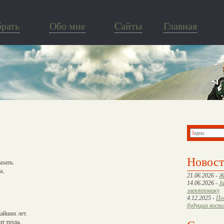
брать
Обо мне
Cайты
Главная
Новос
азать.
а,
21.06.2026 -
Ж
14.06.2026 -
J
электронику
4.12.2025 -
По
будущих восп
жайших лет.
т труда,