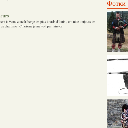
Фотки
keurs
nt la 9eme zone h?berge les plus lourds d'Paris , ont nike toujours les
s de charisme . Charisme je me voit pas faire ca