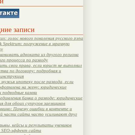
и
ние записи
их: голос нового поколения русского рэпа
k Spektrum: погружение в мрачную
ку
нанимать адвоката из другого региона
ого процесса по разводу
ть свои права, если юрист не выполнил
тва по договору: подробная и
 инструкция
мужья ипотеку после развода, если
оформлена на жену: юридические
и подводные камни
едомления банка о разводе: юридические
я для обоих супругов заемщиков
мино: Почему ошибки в контенте и
ой части сайта часто усиливают друг
зывы, кейсы и результаты учеников
 SEO-эффект сайта