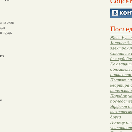
Соцсет
 из окна.
Послед
гда.
т труда,
Женя Русск
Jamaica Su
электрони
Стоит ли 
аз.
для судебн
Как защити
обязательс
пошаговая
Платят ли 
квартира 
тонкости 
Порядок ув
а,
последстви
Эффект до
техническ
друга
Почему от
усиливают