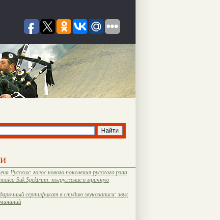
ти
еня Русских: голос нового поколения русского рэпа
amaica Suk Spektrum: погружение в мрачную
дарочный сертификат в студию звукозаписи: звук
оминаний