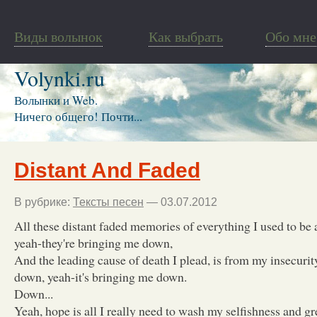
Виды волынок
Как выбрать
Обо мне
Volynki.ru
Волынки и Web.
Ничего общего! Почти...
Distant And Faded
В рубрике:
Тексты песен
— 03.07.2012
All these distant faded memories of everything I used to be
yeah-they're bringing me down,
And the leading cause of death I plead, is from my insecurit
down, yeah-it's bringing me down.
Down...
Yeah, hope is all I really need to wash my selfishness and gr