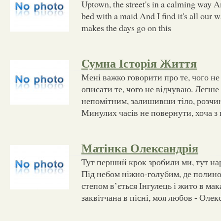
Uptown, the street's in a calming way A
bed with a maid And I find it's all our 
makes the days go on this
Сумна Історія Життя
Мені важко говорити про те, чого не
описати те, чого не відчуваю. Легше 
непомітним, залишивши тіло, розчин
Минулих часів не повернути, хоча з 
Матінка Олександрія
Тут перший крок зробили ми, тут на
Під небом ніжно-голубим, де полинов
степом в’ється Інгулець і жито в мак
заквітчана в пісні, моя любов - Олек