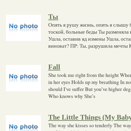
Ты
Опять я рушу жизнь, опять я слышу 
тоской, больные беды Ты разменяла в
Ушла, оставив яд измены Ушла, оста
виноват? ПР: Ты, разрушила мечты 
Fall
She took me right from the height Where
in her eyes Holds up my breathing In 
should I've suffer But you’ve higher deg
Who knows why She’s
The Little Things (My Bab
The way she kisses so tenderly The way 