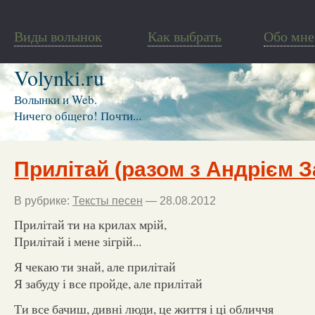
Виды волынок
Как выбрать
Обо мне
Volynki.ru
Волынки и Web.
Ничего общего! Почти...
Прилітай (разом з Андрієм З
В рубрике:
Тексты песен
— 28.08.2012
Прилітай ти на крилах мрій,
Прилітай і мене зігрій...
Я чекаю ти знай, але прилітай
Я забуду і все пройде, але прилітай
Ти все бачиш, дивні люди, це життя і ці обличчя