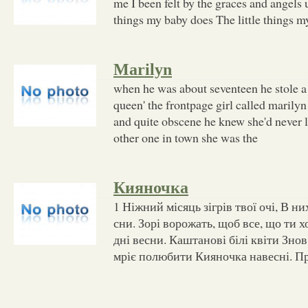
me I been felt by the graces and angels 
things my baby does The little things m
Marilyn
when he was about seventeen he stole 
queen' the frontpage girl called marilyn
and quite obscene he knew she'd never 
other one in town she was the
Кияночка
1 Ніжний місяць зігрів твої очі, В н
сни. Зорі ворожать, щоб все, що ти х
дні весни. Каштанові білі квіти Знов 
мріє полюбити Кияночка навесні. Пр