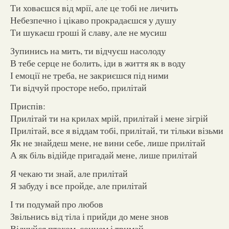
Ти ховаєшся від мрії, але це тобі не личить
Небезпечно і цікаво прокрадаєшся у душу
Ти шукаєш гроші й славу, але не мусиш
Зупинись на мить, ти відчуєш насолоду
В тебе серце не болить, іди в життя як в воду
І емоції не треба, не закриєшся під ними
Ти відчуй просторе небо, прилітай
Приспів:
Прилітай ти на крилах мрій, прилітай і мене зігрій
Прилітай, все я віддам тобі, прилітай, ти тільки візьми
Як не знайдеш мене, не вини себе, лише прилітай
А як біль відійде пригадай мене, лише прилітай
Я чекаю ти знай, але прилітай
Я забуду і все пройде, але прилітай
І ти подумай про любов
Звільнись від тіла і прийди до мене знов
Відчуйся птахом, сонцем і тримай