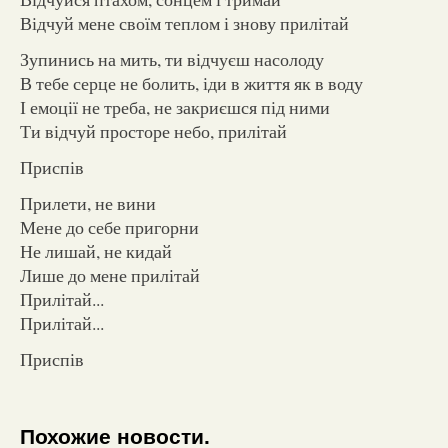
Відчуй мене своїм теплом і знову прилітай
Зупинись на мить, ти відчуєш насолоду
В тебе серце не болить, іди в життя як в воду
І емоції не треба, не закриєшся під ними
Ти відчуй просторе небо, прилітай
Приспів
Прилети, не вини
Мене до себе пригорни
Не лишай, не кидай
Лише до мене прилітай
Прилітай...
Прилітай...
Приспів
Похожие новости.