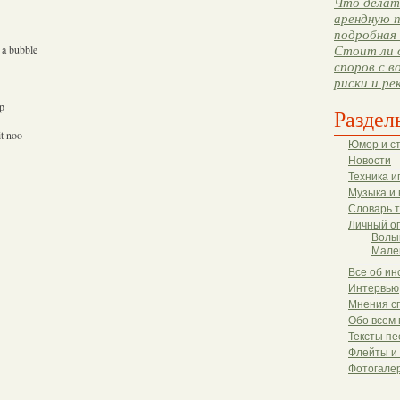
Что делать
арендную п
подробная 
 a bubble
Стоит ли 
споров с в
риски и ре
ip
Раздел
it noo
Юмор и с
Новости
Техника и
Музыка и 
Словарь 
Личный о
Волы
Мале
Все об ин
Интервью
Мнения с
Обо всем 
Тексты пе
Флейты и
Фотогале