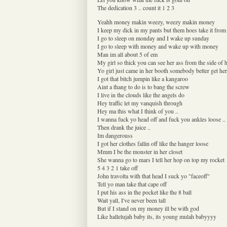
The dedication 3 .. count it 1 2 3
Yeahh money makin weezy, weezy makin money
I keep my dick in my pants but them hoes take it fro
I go to sleep on monday and I wake up sunday
I go to sleep with money and wake up with money
Man im all about 5 of em
My girl so thick you can see her ass from the side of 
Yo girl just came in her booth somebody better get her
I got that bitch jumpin like a kangaroo
Aint a thang to do is to bang the screw
I live in the clouds like the angels do
Hey traffic let my vanquish through
Hey ma this what I think of you ..
I wanna fuck yo head off and fuck you ankles loose ..
Then drank the juice ..
Im dangerouss
I got her clothes fallin off like the hanger loose
Mmm I be the monster in her closet
She wanna go to mars I tell her hop on top my rocket
5 4 3 2 1 take off
John travolta with that head I suck yo "faceoff"
Tell yo man take that cape off
I put his ass in the pocket like the 8 ball
Wait yall, I've never been tall
But if I stand on my money ill be with god
Like hallelujah baby its, its young mulah babyyyy