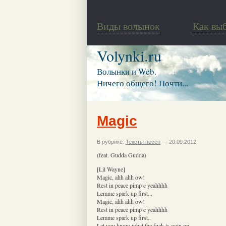
Виды волынок
Как вы
Volynki.ru
Волынки и Web.
Ничего общего! Почти...
Magic
В рубрике:
Тексты песен
— 20.09.2012
(feat. Gudda Gudda)
[Lil Wayne]
Magic, ahh ahh ow!
Rest in peace pimp c yeahhhh
Lemme spark up first...
Magic, ahh ahh ow!
Rest in peace pimp c yeahhhh
Lemme spark up first..
Let you know what the fuck is goin on