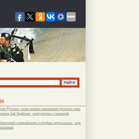
ти
еня Русских: голос нового поколения русского рэпа
amaica Suk Spektrum: погружение в мрачную
дарочный сертификат в студию звукозаписи: звук
оминаний