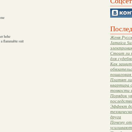
Соцсет
m me
Послед
her hehe
Женя Русск
 a flammable suit
Jamaica Su
электрони
Стоит ли 
для судебн
Как защити
обязательс
пошаговая
Платят ли 
квартира 
тонкости 
Порядок ув
последстви
Эффект до
техническ
друга
Почему от
усиливают