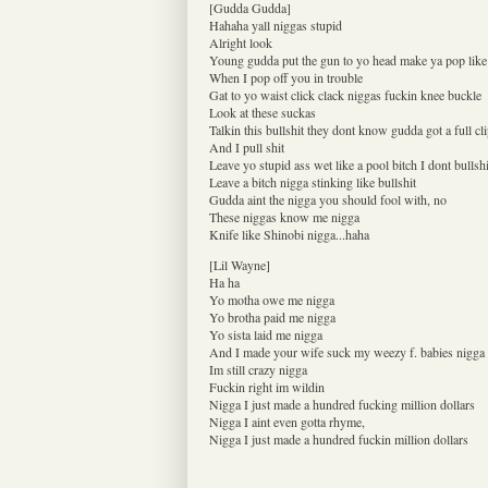
[Gudda Gudda]
Hahaha yall niggas stupid
Alright look
Young gudda put the gun to yo head make ya pop like
When I pop off you in trouble
Gat to yo waist click clack niggas fuckin knee buckle
Look at these suckas
Talkin this bullshit they dont know gudda got a full cl
And I pull shit
Leave yo stupid ass wet like a pool bitch I dont bullsh
Leave a bitch nigga stinking like bullshit
Gudda aint the nigga you should fool with, no
These niggas know me nigga
Knife like Shinobi nigga...haha
[Lil Wayne]
Ha ha
Yo motha owe me nigga
Yo brotha paid me nigga
Yo sista laid me nigga
And I made your wife suck my weezy f. babies nigga
Im still crazy nigga
Fuckin right im wildin
Nigga I just made a hundred fucking million dollars
Nigga I aint even gotta rhyme,
Nigga I just made a hundred fuckin million dollars