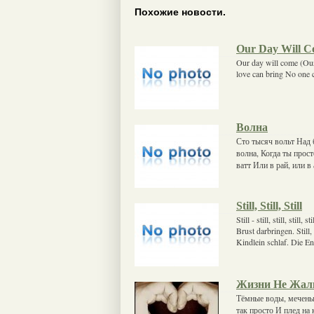
Похожие новости.
Our Day Will 
Our day will come (Our 
love can bring No one 
Волна
Сто тысяч вольт Над б
волна, Когда ты прос
ватт Или в рай, или в
Still, Still, Still
Still - still, still, stil
Brust darbringen. Still, 
Kindlein schlaf. Die En
Жизни Не Жал
Тёмные воды, меченые
так просто И плед на