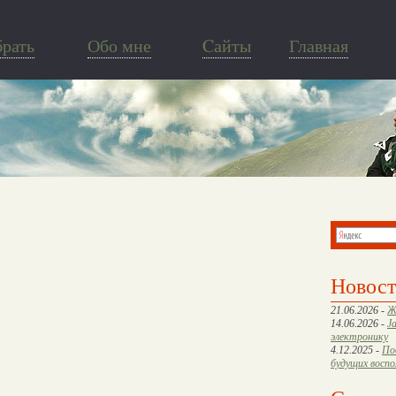
брать
Обо мне
Cайты
Главная
Новос
21.06.2026 -
Ж
14.06.2026 -
J
электронику
4.12.2025 -
По
будущих восп