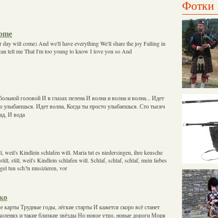
Фотки
Come
day will come) And we'll have everything We'll share the joy Falling in
can tell me That I'm too young to know I love you so And
ольной головой И в глазах пелена И волна и волна и волна... Идет
то улыбаешься. Идет волна, Когда ты просто улыбаешься. Сто тысяч
 ад, И вода
l, still, weil's Kindlein schlafen will. Maria tut es niedersingen, ihre keusche
still, still, weil's Kindlein schlafen will. Schlaf, schlaf, schlaf, mein liebes
gel tun sch?n musizieren, vor
ко
 карты Трудные годы, лёгкие старты И кажется скоро всё станет
 коленях и такие близкие звёзды Но новое утро, новые дороги Моря