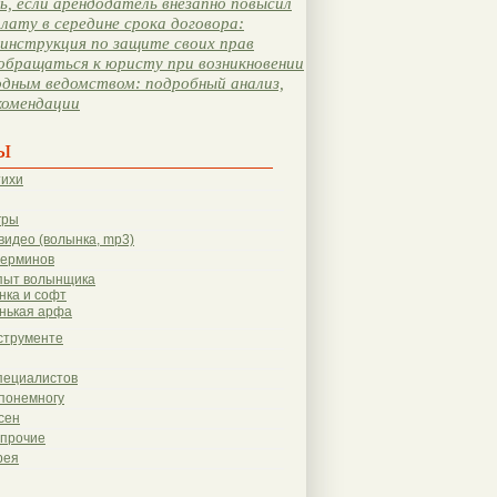
, если арендодатель внезапно повысил
лату в середине срока договора:
инструкция по защите своих прав
обращаться к юристу при возникновении
одным ведомством: подробный анализ,
комендации
ы
тихи
гры
видео (волынка, mp3)
терминов
пыт волынщика
нка и софт
нькая арфа
струменте
пециалистов
понемногу
сен
 прочие
рея