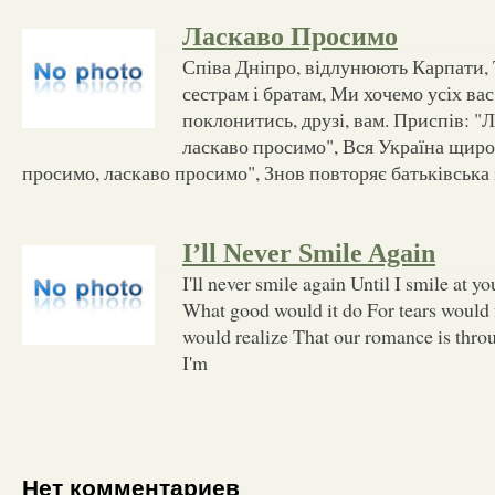
Ласкаво Просимо
Співа Дніпро, відлунюють Карпати, 
сестрам і братам, Ми хочемо усіх ва
поклонитись, друзі, вам. Приспів: "
ласкаво просимо", Вся Україна щиро
просимо, ласкаво просимо", Знов повторяє батьківська 
I’ll Never Smile Again
I'll never smile again Until I smile at yo
What good would it do For tears would 
would realize That our romance is throug
I'm
Нет комментариев