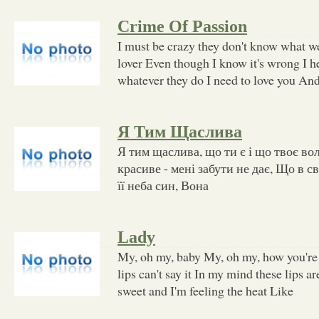
Crime Of Passion
I must be crazy they don't know what w
lover Even though I know it's wrong I h
whatever they do I need to love you And 
Я Тим Щаслива
Я тим щаслива, що ти є і що твоє вол
красиве - мені забути не дає, Що в сві
її неба син, Вона
Lady
My, oh my, baby My, oh my, how you're
lips can't say it In my mind these lips ar
sweet and I'm feeling the heat Like