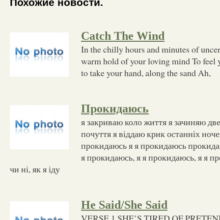
Похожие новости.
Catch The Wind
In the chilly hours and minutes of uncert
warm hold of your loving mind To feel
to take your hand, along the sand Ah,
Прокидаюсь
я закриваю коло життя я зачиняю две
почуття я віддаю крик останніх ноч
прокидаюсь я я прокидаюсь прокидаю
я прокидаюсь, я я прокидаюсь, я я п
чи ні, як я іду
He Said/She Said
VERSE 1 SHE’S TIRED OF PRETE