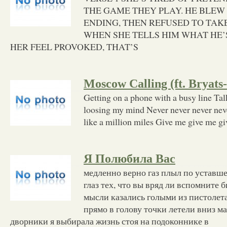
THE GAME THEY PLAY. HE BLEW
ENDING, THEN REFUSED TO TAK
WHEN SHE TELLS HIM WHAT HE’
HER FEEL PROVOKED, THAT’S
Moscow Calling (ft. Bryat
Getting on a phone with a busy line Ta
loosing my mind Never never never never 
like a million miles Give me give me gi
Я Полюбила Вас
медленно верно газ плыл по уставше
глаз тех, что вы вряд ли вспомните 
мысли казались голыми из пистолета
прямо в голову точки летели вниз м
дворники я выбирала жизнь стоя на подоконнике в