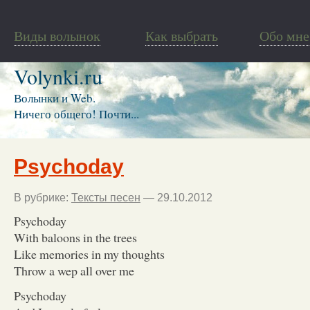
Виды волынок
Как выбрать
Обо мне
Volynki.ru
Волынки и Web.
Ничего общего! Почти...
Psychoday
В рубрике:
Тексты песен
— 29.10.2012
Psychoday
With baloons in the trees
Like memories in my thoughts
Throw a wep all over me
Psychoday