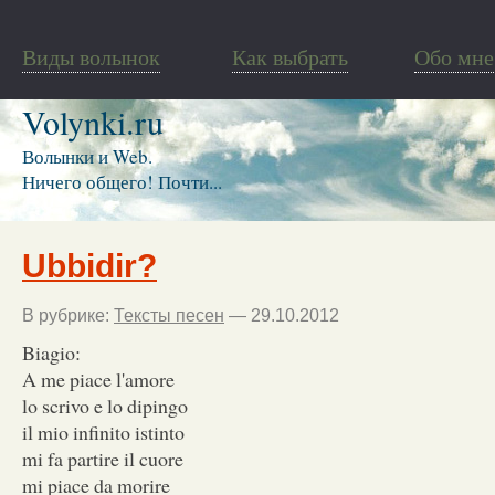
Виды волынок
Как выбрать
Обо мне
Volynki.ru
Волынки и Web.
Ничего общего! Почти...
Ubbidir?
В рубрике:
Тексты песен
— 29.10.2012
Biagio:
A me piace l'amore
lo scrivo e lo dipingo
il mio infinito istinto
mi fa partire il cuore
mi piace da morire