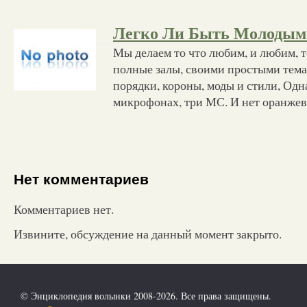
Легко Ли Быть Молодым
Мы делаем то что любим, и любим, т
полные залы, своими простыми тема
порядки, короны, моды и стили, Одн
микрофонах, три МС. И нет оранжев
Нет комментариев
Комментариев нет.
Извините, обсуждение на данный момент закрыто.
© Энциклопедия волынки 2008-2026. Все права защищены.