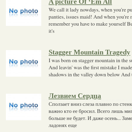
A picture Of ‘Em All
We call it lady nowdays, when you're p
panties, issues maid! And when you're
remember you have to make yourself Bu
it's
Stagger Mountain Tragedy
I was born on stagger mountain in the 
And leavin' was the first mistake I made
shadows in the valley down below And 
Лезвием Сердца
Сползает вниз слеза плавно по стенк
важно кто ее бросил. Всего лишь миг
больше не будет. И даже осень... Зам
ладонях еще