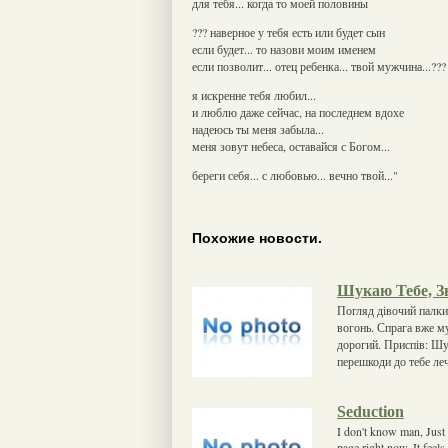
для тебя... когда то моей половины
??? наверное у тебя есть или будет сын
если будет... то назови моим именем
если позволит... отец ребенка... твой мужчина...???
я искренне тебя любил...
и люблю даже сейчас, на последнем вдохе
надеюсь ты меня забыла...
меня зовут небеса, оставайся с Богом...
береги себя... с любовью... вечно твой..."
Похожие новости.
Шукаю Тебе, З
Погляд дівочий палкий
вогонь. Спрага вже му
дорогий. Приспів: Шук
перешкоди до тебе ле
Seduction
I don't know man, Just f
page right now. It feels 