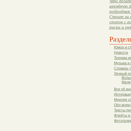
Что делать
арендную п
подробная 
Стоит ли 
споров с в
риски и ре
Раздел
Юмор и с
Новости
Техника и
Музыка и 
Словарь 
Личный о
Волы
Мале
Все об ин
Интервью
Мнения с
Обо всем 
Тексты пе
Флейты и
Фотогале