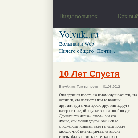
Виды волынок
Как вы
Volynki.ru
Волынки и Web.
Ничего общего! Почти...
10 Лет Спустя
В рубрике:
Тексты песен
— 01.08.2012
Они дружили просто, но потом случилось так, что
осознали, что являются чем то важным
друг для друга, чем просто друг или подруга
наверное каждый ощущал это на своей шкуре
Дружили так давно... знала... она его
лучше, чем любой другой, как и он её
с полуслова понимал, даже взгляда просто
хватало чтоб понять причину ее злости
счастье близко... это когда ее капризы