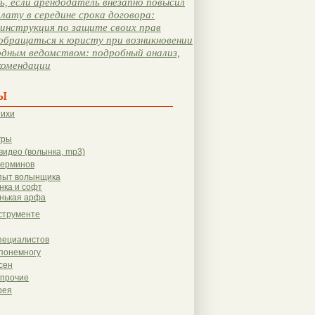
, если арендодатель внезапно повысил
лату в середине срока договора:
инструкция по защите своих прав
обращаться к юристу при возникновении
одным ведомством: подробный анализ,
комендации
ы
тихи
гры
видео (волынка, mp3)
терминов
пыт волынщика
нка и софт
нькая арфа
струменте
пециалистов
понемногу
сен
 прочие
рея