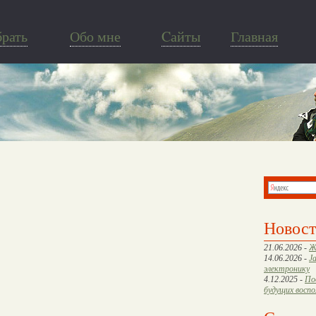
брать
Обо мне
Cайты
Главная
Новос
21.06.2026 -
Ж
14.06.2026 -
J
электронику
4.12.2025 -
По
будущих восп