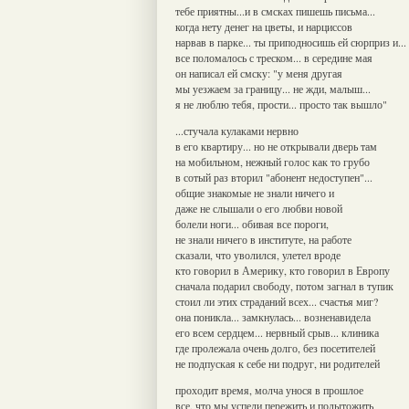
тебе приятны...и в смсках пишешь письма...
когда нету денег на цветы, и нарциссов
нарвав в парке... ты приподносишь ей сюрприз и...
все поломалось с треском... в середине мая
он написал ей смску: "у меня другая
мы уезжаем за границу... не жди, малыш...
я не люблю тебя, прости... просто так вышло"
...стучала кулаками нервно
в его квартиру... но не открывали дверь там
на мобильном, нежный голос как то грубо
в сотый раз вторил "абонент недоступен"...
общие знакомые не знали ничего и
даже не слышали о его любви новой
болели ноги... обивая все пороги,
не знали ничего в институте, на работе
сказали, что уволился, улетел вроде
кто говорил в Америку, кто говорил в Европу
сначала подарил свободу, потом загнал в тупик
стоил ли этих страданий всех... счастья миг?
она поникла... замкнулась... возненавидела
его всем сердцем... нервный срыв... клиника
где пролежала очень долго, без посетителей
не подпуская к себе ни подруг, ни родителей
проходит время, молча унося в прошлое
все, что мы успели пережить и подытожить