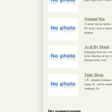
Зупини Час
А може так не треба, 
Не хочу стати я сіро
прірви,
As If By Magic
Emerging from my world
locks Slurring all my 
playing tricks And
Твій Літак
1 Я - кінцева зупинка 
грань, Я - життя новий
знайдеш, Бо
Нет комментариев