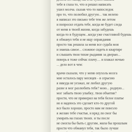
тебе в глаза то, что и решил написать
ушел молча. сказав что-то напоследок
про то, что полюбил другую... так нелепо
я написал это письмо тебе тем же летом
и попросил отдать тебе, когда не будет следа
от меня в твоей жизни, когда забудешь
когда-то в будущем...когда уже счастливой будешь
я обманул тебя и не ищу оправдания
просто так решила за меня все судьба моя
и знаешь самое... сложное сидеть в квартире
и слышать твои тихие рыдания за дверью...
поверь я тоже сейчас плачу.... и плакал ночью
... дело вот в чем:
врачи сказали, что у меня опухоль мозга
мне осталось пару месяцев - я серьезно
я никуда не уезжал, не любил другую
разве я мог разлюбить тебя? мою... родную...
мог забыть твою улыбку, твои объятия?
прости, что не примерил на тебя белое платье
но я надеюсь это сделает кто-то другой
все было хорошо, просто нам не повезло
я желаю тебе счастья, и вряд ли смог бы
умирать на глазах твоих. и ты после
не смогла бы быть с другим, жила бы прошлым
прости что обманул тебя, так было лучше