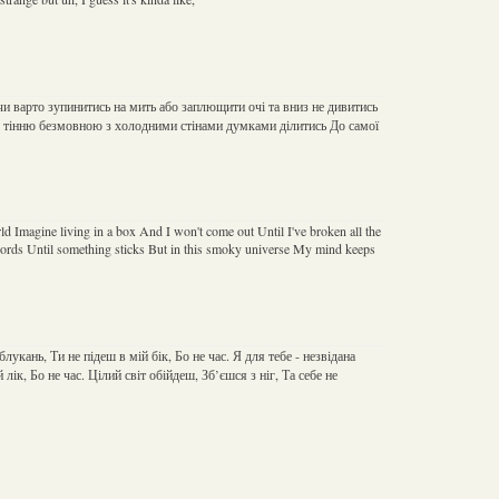
чи варто зупинитись на мить або заплющити очі та вниз не дивитись
ю тінню безмовною з холодними стінами думками ділитись До самої
 Imagine living in a box And I won't come out Until I've broken all the
words Until something sticks But in this smoky universe My mind keeps
блукань, Ти не підеш в мій бік, Бо не час. Я для тебе - незвідана
 лік, Бо не час. Цілий світ обійдеш, Зб’єшся з ніг, Та себе не