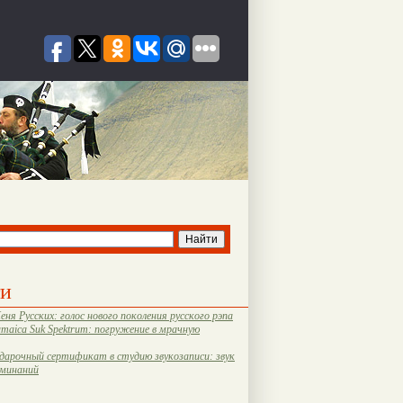
ти
еня Русских: голос нового поколения русского рэпа
amaica Suk Spektrum: погружение в мрачную
дарочный сертификат в студию звукозаписи: звук
оминаний