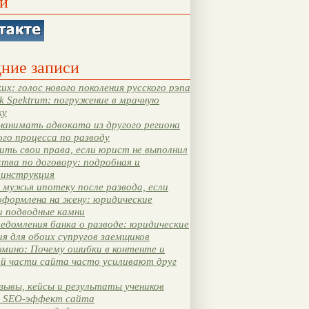
и
ние записи
их: голос нового поколения русского рэпа
k Spektrum: погружение в мрачную
ку
нанимать адвоката из другого региона
ого процесса по разводу
ть свои права, если юрист не выполнил
тва по договору: подробная и
 инструкция
мужья ипотеку после развода, если
оформлена на жену: юридические
и подводные камни
едомления банка о разводе: юридические
я для обоих супругов заемщиков
мино: Почему ошибки в контенте и
ой части сайта часто усиливают друг
зывы, кейсы и результаты учеников
 SEO-эффект сайта