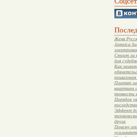
Соцсет
Послед
Женя Русск
Jamaica Su
электрони
Стоит ли 
для судебн
Как защити
обязательс
пошаговая
Платят ли 
квартира 
тонкости 
Порядок ув
последстви
Эффект до
техническ
друга
Почему от
усиливают