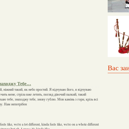
Вас за
находжу Тебе…
, ніжний такий, як небо простий. Я відчуваю його, я відчуваю
чить мене, стріла вже летить, погляд дівочий палкий, такий
аю тебе, знаходжу тебе, знову гублю. Мов камінь з гори, крізь всі
чу. Нам непотрібен
eels like, we're a lot different, kinda feels like, we're on a whole different
strange but uh, I guess it's kinda like,