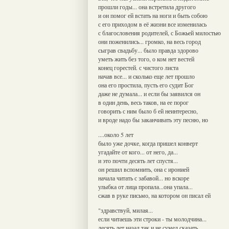
прошли годы... она встретила другого
и он помог ей встать на ноги и быть собою
с его приходом в её жизни все изменилась
с благословения родителей, с Божьей милостью
они поженились... громко, на весь город
сыграв свадьбу... было правда здорово
уметь жить без того, о ком нет вестей
конец горестей. с чистого листа
начав все... и сколько еще лет прошло
она его простила, пусть его судит Бог
даже не думала... и если бы заявился он
в один день, весь таков, на ее порог
говорить с ним было б ей неинтересно,
и вроде надо бы заканчивать эту песню, но
....около 5 лет
было уже дочке, когда пришел конверт
угадайте от кого... от него, да...
и это почти десять лет спустя...
он решил вспомнить, она с иронией
начала читать с забавой... но вскоре
улыбка от лица пропала...она упала...
сжав в руке письмо, на котором он писал ей
"здравствуй, милая...
если читаешь эти строки - ты молодчина...
десять лет назад так и не сумел сказать