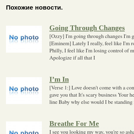
Похожие новости.
Going Through Changes
[Ozzy] I'm going through changes I'm 
[Eminem] Lately I really, feel like I'm r
Philly, I feel like I'm losing control of m
Apologize if all that I
I’m In
[Verse 1:] Love doesn't come with a con
gave you that It's scary business Your he
line Baby why else would I be standing
Breathe For Me
I see you looking my way, you're so ash