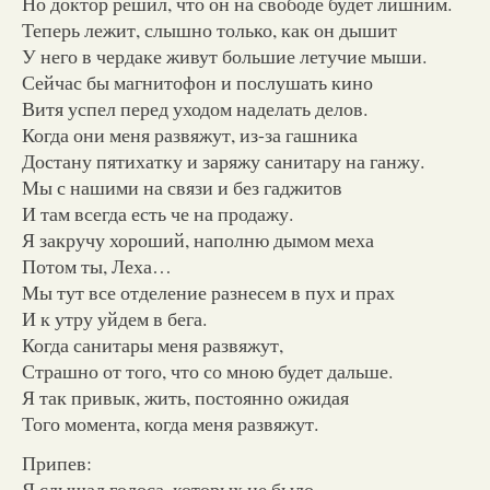
Но доктор решил, что он на свободе будет лишним.
Теперь лежит, слышно только, как он дышит
У него в чердаке живут большие летучие мыши.
Сейчас бы магнитофон и послушать кино
Витя успел перед уходом наделать делов.
Когда они меня развяжут, из-за гашника
Достану пятихатку и заряжу санитару на ганжу.
Мы с нашими на связи и без гаджитов
И там всегда есть че на продажу.
Я закручу хороший, наполню дымом меха
Потом ты, Леха…
Мы тут все отделение разнесем в пух и прах
И к утру уйдем в бега.
Когда санитары меня развяжут,
Страшно от того, что со мною будет дальше.
Я так привык, жить, постоянно ожидая
Того момента, когда меня развяжут.
Припев:
Я слышал голоса, которых не было