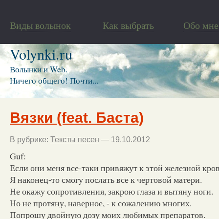
Виды волынок
Как выбрать
Обо мне
Volynki.ru
Волынки и Web.
Ничего общего! Почти...
Вязки (feat. Баста)
В рубрике:
Тексты песен
— 19.10.2012
Guf:
Если они меня все-таки привяжут к этой железной кров
Я наконец-то смогу послать все к чертовой матери.
Не окажу сопротивления, закрою глаза и вытяну ноги.
Но не протяну, наверное, - к сожалению многих.
Попрошу двойную дозу моих любимых препаратов.