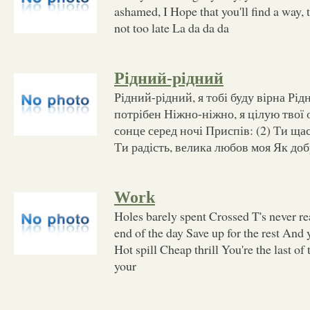
ashamed, I Hope that you'll find a way, 
not too late La da da da
Рідний-рідний
Рідний-рідний, я тобі буду вірна Рід
потрібен Ніжно-ніжно, я цілую твої о
сонце серед ночі Приспів: (2) Ти ща
Ти радість, велика любов моя Як до
Work
Holes barely spent Crossed T's never re
end of the day Save up for the rest And y
Hot spill Cheap thrill You're the last of
your