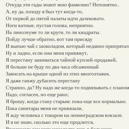
Откуда эти гады знают мою фамилию? Непонятно..
А, ну да, походу я был тут когда-то,
От первой до пятой палаты идти далековато.
Ноги ватные, пустая голова, неприятно.
На линолеуме то ли круги, то ли квадраты.
Пойду лучше обратно, вот там присяду
И выпью чай с шоколадом, который недавно припрятал
Ну и ладно, если они меня привяжут,
Я перестану заниматься тайной куплей-продажей,
Я больше не буду по два часа обсаженный
Зависать на крыше одной из этих многоэтажек.
Я даже ганжу дубасить перестану
Странно, да? Ну надо же когда-то подвязывать с планом
Надо, согласен, но еще рано;
Я брошу, когда стану старым: пока еще все нормально.
Пока санитары меня не привязали,
Я жду человека с товаром на ленинградском вокзале.
И я не знаю, сколько это еще продлится,
Временами сам хочу ненадолго лечь в больницу.