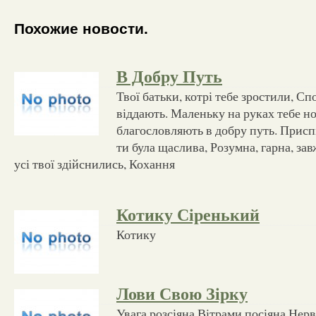
Похожие новости.
В Добру Путь
Твої батьки, котрі тебе зростили, Сп
віддають. Маленьку на руках тебе н
благословляють в добру путь. Присп
ти була щаслива, Розумна, гарна, зав
усі твої здійснились, Кохання
Котику Сіренький
Котику
Лови Свою Зірку
Увага розсіяна Вітрами посіяна Нерви