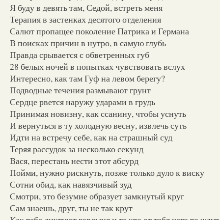
Я буду в девять там, Седой, встреть меня
Терапия в застенках десятого отделения
Салют пропащее поколение Патрика и Германа
В поисках причин в нутро, в самую глубь
Правда срывается с обветренных губ
28 белых ночей в попытках чувствовать вслух
Интересно, как там Гуф на левом берегу?
Подводные течения размывают грунт
Сердце рвется наружу ударами в грудь
Принимая новизну, как ссанину, чтобы уснуть
И вернуться в ту холодную весну, извлечь суть
Идти на встречу себе, как на страшный суд
Теряя рассудок за несколько секунд
Вася, перестань нести этот абсурд
Пойми, нужно рискнуть, позже только дуло к виску
Сотни обид, как навязчивый зуд
Смотри, это безумие образует замкнутый круг
Сам знаешь, друг, ты не так крут
Как тебе диктуют гордыня и те кто от тебя чего то ждут