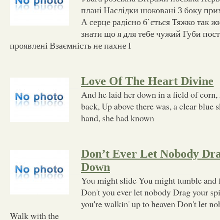
плані Наслідки шоковані З боку при
А серце радісно б’ється Тяжко так 
знати що я для тебе чужий Губи пост
проявлені Взаємність не пахне І
Love Of The Heart Divine
And he laid her down in a field of corn
back, Up above there was, a clear blue s
hand, she had known
Don’t Ever Let Nobody Dra
Down
You might slide You might tumble and fa
Don't you ever let nobody Drag your s
you're walkin' up to heaven Don't let n
Walk with the