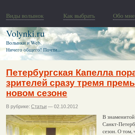
Виды волынок
Как выбрать
Обо мне
Volynki.ru
Волынки и Web.
Ничего общего! Почти...
Петербургская Капелла пор
зрителей сразу тремя прем
новом сезоне
В рубрике:
Статьи
— 02.10.2012
В знаменитой
Санкт-Петерб
сезон. О том, 