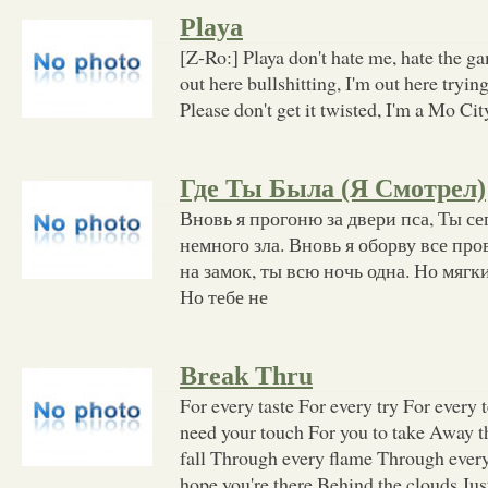
Playa
[Z-Ro:] Playa don't hate me, hate the ga
out here bullshitting, I'm out here try
Please don't get it twisted, I'm a Mo Cit
Где Ты Была (Я Смотрел)
Вновь я прогоню за двери пса, Ты сег
немного зла. Вновь я оборву все про
на замок, ты всю ночь одна. Но мягк
Но тебе не
Break Thru
For every taste For every try For every 
need your touch For you to take Away 
fall Through every flame Through every
hope you're there Behind the clouds Jus