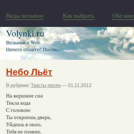
Виды волынок
Как выбрать
Обо мне
Volynki.ru
Волынки и Web.
Ничего общего! Почти...
Небо Льёт
В рубрике:
Тексты песен
— 01.11.2012
На вершине сна
Текла вода
С головою
Ты откроешь дверь,
Уйдешь в окно,
Тебя не помню.