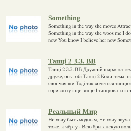
Something
Something in the way she moves Attract
Something in the way she woos me I don
now You know I believe her now Somew
Танці 2 З.З. ВВ
Танці 2 З.З. ВВ Дружній шарж на те
друже, ось тобі Танці 2 Коли нема ш
свої маячки Тоді так хочеться танцю
горизонту і ще вище І танцювати із 
Реальный Мир
Не хочу быть модным, Не хочу звуч
тоже, к чёрту - Всю британскую вол