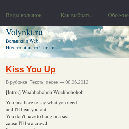
Виды волынок
Как выбрать
Обо мне
Volynki.ru
Волынки и Web.
Ничего общего! Почти...
Kiss You Up
В рубрике:
Тексты песен
— 08.06.2012
[Intro:] Woahhohohoh Woahhohohoh
You just have to say what you need
and I'll hear you out
You don't have to hang in a sea
cause I'll be a crowd