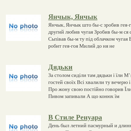
Янчык, Янчык
Янчык, Янчык што бы-с зробив гея-г
другий любив чугая Зробив бы-м ся 
Сьпівав бы-м ту під облачком чугая 
робит гея-гоя Милий до ня не
Дядьки
За столом сиділи там дядьки і їли 
гостей своїх Всі хвалили ту вечерю і
Про жону свою постійно говорив Їли
Пивом запивали А що конюх їм
В Стиле Ренуара
День был летний пасмурный и длин