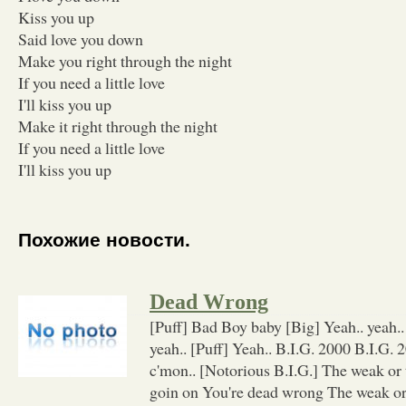
Kiss you up
Said love you down
Make you right through the night
If you need a little love
I'll kiss you up
Make it right through the night
If you need a little love
I'll kiss you up
Похожие новости.
Dead Wrong
[Puff] Bad Boy baby [Big] Yeah.. yeah..
yeah.. [Puff] Yeah.. B.I.G. 2000 B.I.G.
c'mon.. [Notorious B.I.G.] The weak or 
goin on You're dead wrong The weak or