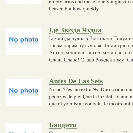
empty arms and these lonely nights to c
heaven but how quickly
Іде Звізда Чудна
Іде звізда чудна з Восток на Полудне
трьом царям путь являє. Ішли тріє ц
Ангел їм звіщає, ангел їм звіщає, на
Слава Слава! Слава Рожденному! Сл
Antes De Las Seis
No act??es tan extra?±o Duro como una 
pedazos de piel Que la luz del sol aun n
que ni yo misma conocia Te mostre mi 
Бандити
Open your eyes - відкрий свої очі На