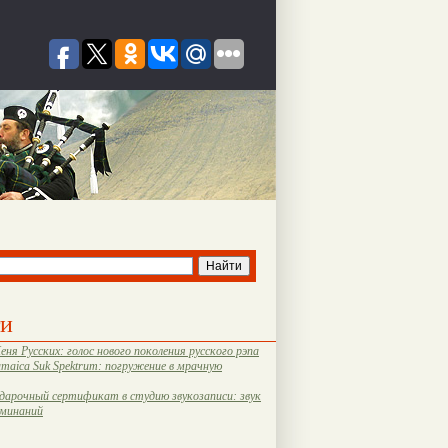
ти
еня Русских: голос нового поколения русского рэпа
amaica Suk Spektrum: погружение в мрачную
дарочный сертификат в студию звукозаписи: звук
оминаний