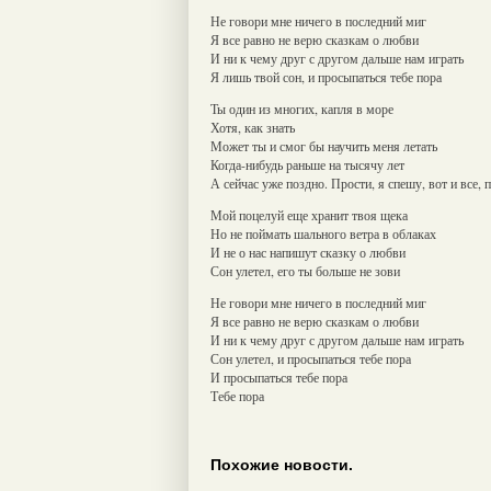
Не говори мне ничего в последний миг
Я все равно не верю сказкам о любви
И ни к чему друг с другом дальше нам играть
Я лишь твой сон, и просыпаться тебе пора
Ты один из многих, капля в море
Хотя, как знать
Может ты и смог бы научить меня летать
Когда-нибудь раньше на тысячу лет
А сейчас уже поздно. Прости, я спешу, вот и все, 
Мой поцелуй еще хранит твоя щека
Но не поймать шального ветра в облаках
И не о нас напишут сказку о любви
Сон улетел, его ты больше не зови
Не говори мне ничего в последний миг
Я все равно не верю сказкам о любви
И ни к чему друг с другом дальше нам играть
Сон улетел, и просыпаться тебе пора
И просыпаться тебе пора
Тебе пора
Похожие новости.