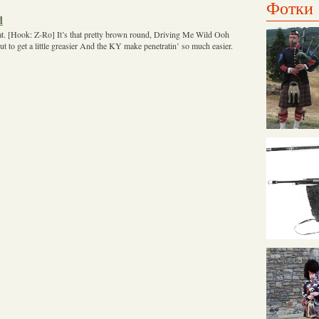
Фотки
d
eat. [Hook: Z-Ro] It’s that pretty brown round, Driving Me Wild Ooh
ut to get a little greasier And the KY make penetratin’ so much easier.