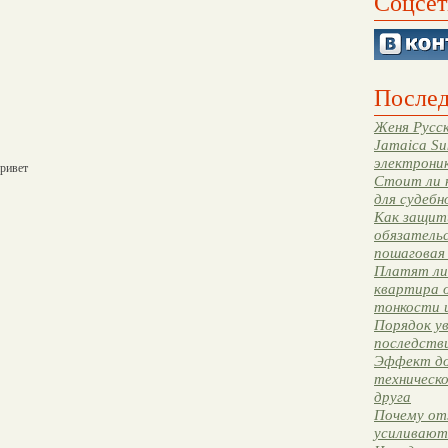
Соцсет
Послед
Женя Русск
Jamaica Su
электрони
привет
Стоит ли 
для судебн
Как защити
обязательс
пошаговая
Платят ли 
квартира 
тонкости 
Порядок ув
последстви
Эффект до
техническ
друга
Почему от
усиливают