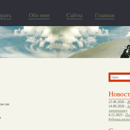
брать
Обо мне
Cайты
Главная
Новос
21.06.2026 -
Ж
ом сне
14.06.2026 -
J
электронику
4.12.2025 -
По
а
будущих восп