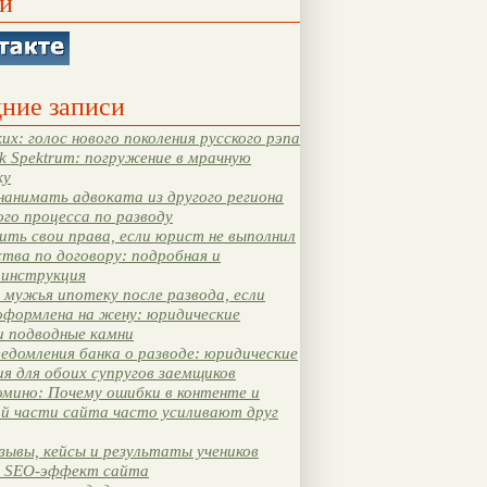
и
ние записи
их: голос нового поколения русского рэпа
k Spektrum: погружение в мрачную
ку
нанимать адвоката из другого региона
ого процесса по разводу
ть свои права, если юрист не выполнил
тва по договору: подробная и
 инструкция
мужья ипотеку после развода, если
оформлена на жену: юридические
и подводные камни
едомления банка о разводе: юридические
я для обоих супругов заемщиков
мино: Почему ошибки в контенте и
ой части сайта часто усиливают друг
зывы, кейсы и результаты учеников
 SEO-эффект сайта