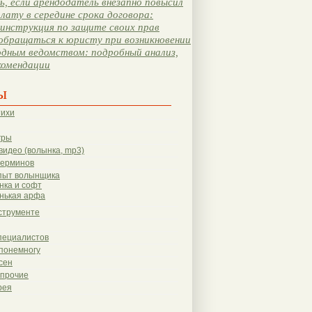
, если арендодатель внезапно повысил
лату в середине срока договора:
инструкция по защите своих прав
обращаться к юристу при возникновении
одным ведомством: подробный анализ,
комендации
ы
тихи
гры
видео (волынка, mp3)
терминов
пыт волынщика
нка и софт
нькая арфа
струменте
пециалистов
понемногу
сен
 прочие
рея