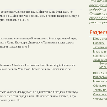
Что делать
арендную п
подробная 
, сонце світить високо над нами. Ми гуляєм по бульварам, по
Стоит ли 
, о-о-о... Мов лисичка в темнім лісі, я полюю на карнизи, сяду в
споров с в
рнізі опинюсь, о-о-о... Я
риски и ре
Раздел
погода нас ждет в январе Кто откроет счёт в предстоящей игре,
Юмор и с
прозу Хулио Кортасара, Дикторшу с Телеэкрана, вылет стрелы
Новости
щиты от нападения акул В
Техника и
Музыка и 
Словарь 
Личный о
Волы
he moves Attracts me like no other lover Something in the way she
Мале
to leave her now You know I believe her now Somewhere in her
Все об ин
Интервью
Мнения с
Обо всем 
Тексты пе
ь не хочется, Заблудилась я в одиночестве, Опоздала, хотя куда
Флейты и
елый снег, этот город и зима. Не моя это сказка, видимо, Утро
Фотогале
 за нас решит. Не