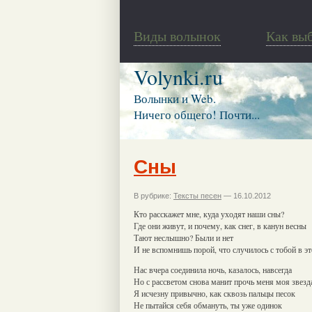
Виды волынок
Как вы
Volynki.ru
Волынки и Web.
Ничего общего! Почти...
Сны
В рубрике:
Тексты песен
— 16.10.2012
Кто расскажет мне, куда уходят наши сны?
Где они живут, и почему, как снег, в канун весны
Тают неслышно? Были и нет
И не вспомнишь порой, что случилось с тобой в эт
Нас вчера соединила ночь, казалось, навсегда
Но с рассветом снова манит прочь меня моя звезд
Я исчезну привычно, как сквозь пальцы песок
Не пытайся себя обмануть, ты уже одинок