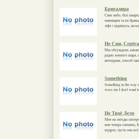
Бригадира
Синє небо, білі хмари
пивницям та по брамам
ліфт і піднімусь, на ка
Не Спи, Серёга
Мы обсуждали, какая 
радио земного шара, 
автокрана, способ за
Something
Something in the way s
woos me I don't want 
Не Твоё Дело
Мне на звёзды смотрет
мне теперь спешить, Б
мудрое, пусть оно всё